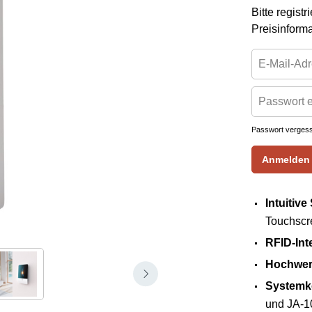
Bitte regist
Preisinform
Passwort verges
Anmelden
Intuitive
Touchscr
RFID-Int
Hochwert
Systemko
und JA-