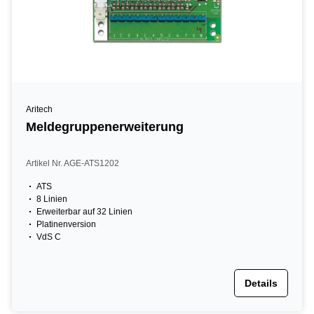
Aritech
Meldegruppenerweiterung
Artikel Nr. AGE-ATS1202
ATS
8 Linien
Erweiterbar auf 32 Linien
Platinenversion
VdS C
Details