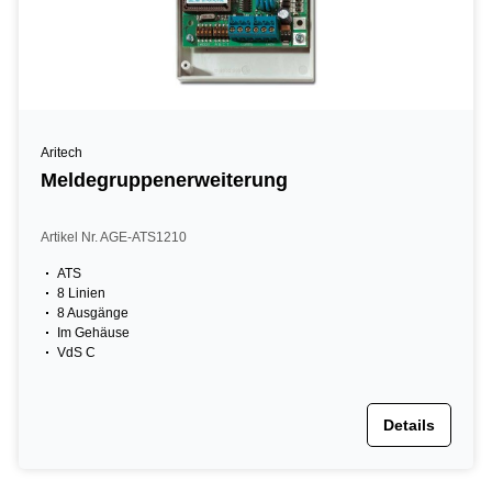
Aritech
Meldegruppenerweiterung
Artikel Nr. AGE-ATS1210
ATS
8 Linien
8 Ausgänge
Im Gehäuse
VdS C
Details