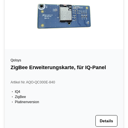
Qolsys
ZigBee Erweiterungskarte, für IQ-Panel
Artikel Nr. AQO-QC000E-840
IQ4
ZigBee
Platinenversion
Details