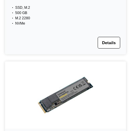
SSD, M.2
500 GB
M.2 2280
NVMe
Details