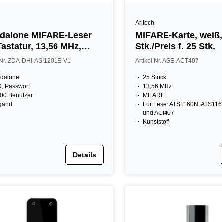
Aritech
dalone MIFARE-Leser
MIFARE-Karte, weiß, VE:2
Tastatur, 13,56 MHz,
Stk./Preis f. 25 Stk.
, schwarz
l Nr. ZDA-DHI-ASI1201E-V1
Artikel Nr. AGE-ACT407
ndalone
25 Stück
, Passwort
13,56 MHz
00 Benutzer
MIFARE
gand
Für Leser ATS1160N, ATS116
6
und ACI407
Kunststoff
Details