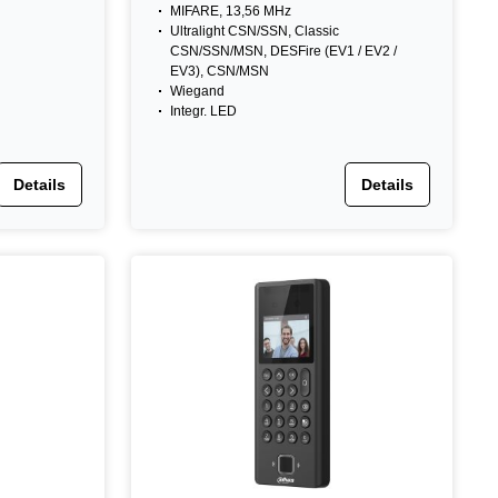
MIFARE, 13,56 MHz
Ultralight CSN/SSN, Classic
CSN/SSN/MSN, DESFire (EV1 / EV2 /
EV3), CSN/MSN
Wiegand
Integr. LED
Details
Details