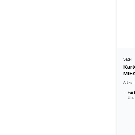
Satel
Kart
MIF
Schn
Artike
Für
Ultr