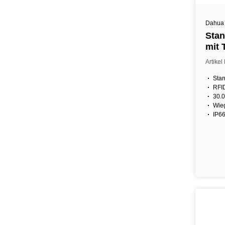
Dahua
Stan
mit 
IP66
Artike
Sta
RFID
30.0
Wie
IP6