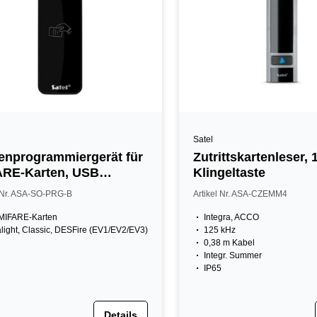
Satel
enprogrammiergerät für
Zutrittskartenleser,
ARE-Karten, USB
Klingeltaste
ittstelle
l Nr. ASA-SO-PRG-B
Artikel Nr. ASA-CZEMM4
 MIFARE-Karten
Integra, ACCO
alight, Classic, DESFire (EV1/EV2/EV3)
125 kHz
0,38 m Kabel
Integr. Summer
IP65
Details