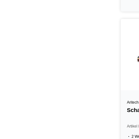
Aritech
Scha
Artike
2 We