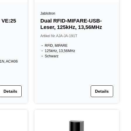
Jablotron
5
Dual RFID-MIFARE-USB-
Leser, 125kHz, 13,56MHz
Artikel Nr. AJA-JA-191T
RFID, MIFARE
125kHz, 13,56MHz
Schwarz
1N, ACI406
Details
Details