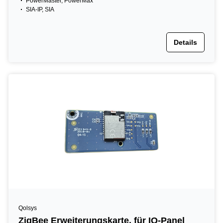
PowerMaster, PowerMax
SIA-IP, SIA
Details
Qolsys
ZigBee Erweiterungskarte, für IQ-Panel