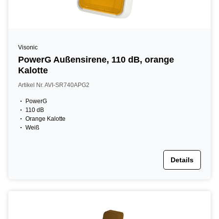
Visonic
PowerG Außensirene, 110 dB, orange
Kalotte
Artikel Nr. AVI-SR740APG2
PowerG
110 dB
Orange Kalotte
Weiß
Details