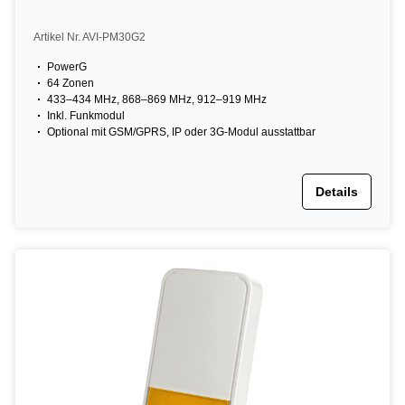
Artikel Nr. AVI-PM30G2
PowerG
64 Zonen
433–434 MHz, 868–869 MHz, 912–919 MHz
Inkl. Funkmodul
Optional mit GSM/GPRS, IP oder 3G-Modul ausstattbar
Details