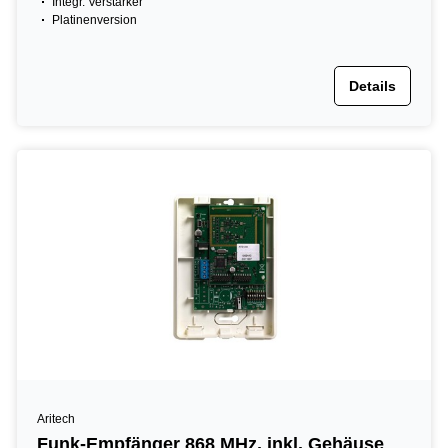
Integr. Verstärker
Platinenversion
Details
Aritech
Funk-Empfänger 868 MHz, inkl. Gehäuse