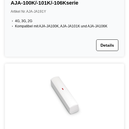
AJA-100K/-101K/-106Kserie
Artikel Nr. AJA-JA191Y
4G, 3G, 2G
Kompatibel mit AJA-JA100K, AJA-JA101K und AJA-JA106K
Details