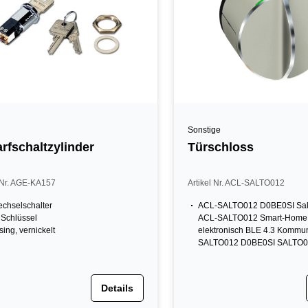
Sonstige
rfschaltzylinder
Türschloss
l Nr. AGE-KA157
Artikel Nr. ACL-SALTO012
chselschalter
ACL-SALTO012 D0BE0SI Salt
. Schlüssel
ACL-SALTO012 Smart-Home 
ing, vernickelt
elektronisch BLE 4.3 Kommun
SALTO012 D0BE0SI SALTO
Details