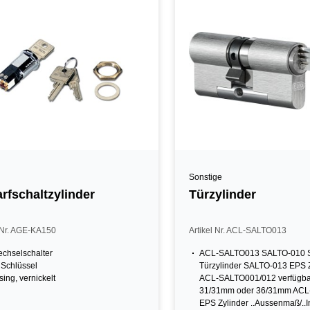
Sonstige
rfschaltzylinder
Türzylinder
l Nr. AGE-KA150
Artikel Nr. ACL-SALTO013
chselschalter
ACL-SALTO013 SALTO-010 S
. Schlüssel
Türzylinder SALTO-013 EPS Z
ing, vernickelt
ACL-SALTO001/012 verfügba
31/31mm oder 36/31mm AC
EPS Zylinder ..Aussenmaß/.