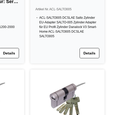
ur: Serie
-2000
Artikel Nr. ACL-SALTO005
ACL-SALTO005 DCSLAE Salto Zylinder
EU-Adapter SALTO-005 Zylinder Adapter
R1200-2000
für EU Profil Zylinder Danalock V3 Smart-
Home ACL-SALTO005 DCSLAE
SALTO005
Details
Details