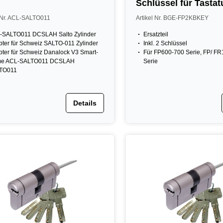
Schlüssel für Tastat
FP600-700 & FP1200
l Nr. ACL-SALTO011
Artikel Nr. BGE-FP2KBKEY
-SALTO011 DCSLAH Salto Zylinder
Ersatzteil
ter für Schweiz SALTO-011 Zylinder
Inkl. 2 Schlüssel
ter für Schweiz Danalock V3 Smart-
Für FP600-700 Serie, FP/ F
e ACL-SALTO011 DCSLAH
Serie
TO011
Details