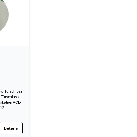
o Türschloss
Türschloss
ikation ACL-
012
Details