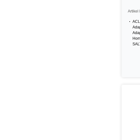
Artike
ACL
Adap
Adap
Hom
SAL