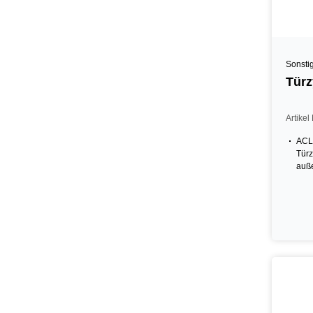
Sonsti
Türz
Artike
ACL
Türz
auß