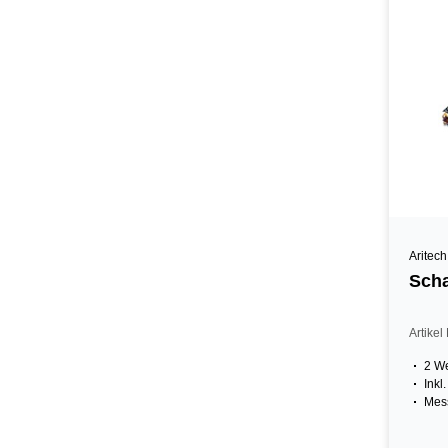
Aritech
Scha
Artike
2 We
Inkl
Mess