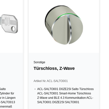
Sonstige
Türschloss, Z-Wave
Artikel Nr. ACL-SALTO001
alto
ACL-SALTO001 D0ZE2SI Salto Türschloss
ylinder für
ACL-SALTO001 Smart-Home Türschloss
r in Längen
Z-Wave und BLE 4.3 Kommunikation ACL-
L-SALTO013
SALTO001 D0ZE2SI SALTO001
.Innenmaß