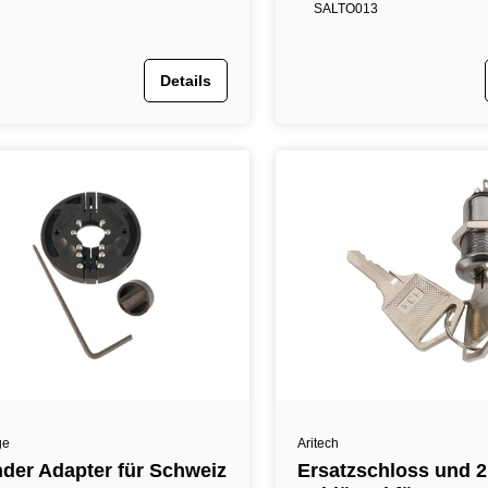
SALTO013
Details
ge
Aritech
nder Adapter für Schweiz
Ersatzschloss und 2