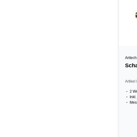
Aritech
Scha
Artike
2 We
Inkl
Mess