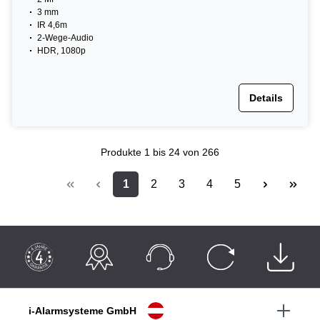
3 mm
IR 4,6m
2-Wege-Audio
HDR, 1080p
Details
Produkte
1 bis 24
von 266
1
2
3
4
5
i-Alarmsysteme GmbH