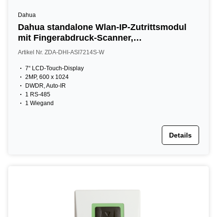
Dahua
Dahua standalone Wlan-IP-Zutrittsmodul
mit Fingerabdruck-Scanner,
GesichStandalone Wlan-IP-Zutrittsmodul
Artikel Nr. ZDA-DHI-ASI7214S-W
mit Fingerabdruck-Scanner,
Gesichtserkennung und Kartenleser, 7"
7“ LCD-Touch-Display
2MP, 600 x 1024
LCD, 2 MP, 13,56 MHz, schwarzt
DWDR, Auto-IR
1 RS-485
1 Wiegand
Details