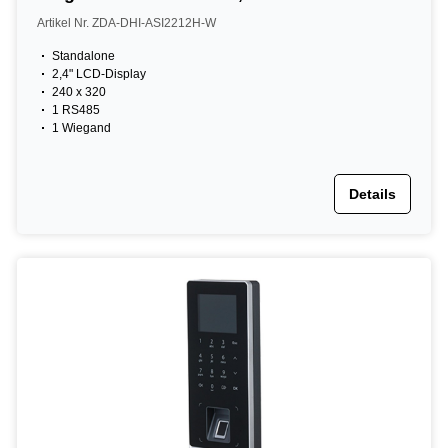
Tastatur, 2,4" LCD, 13,56 MHz, schwarz
Artikel Nr. ZDA-DHI-ASI2212H-W
Standalone
2,4" LCD-Display
240 x 320
1 RS485
1 Wiegand
Details