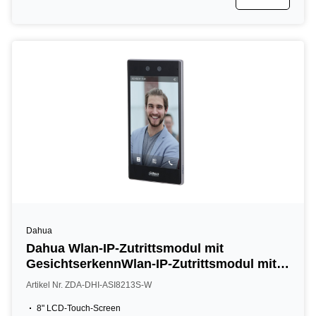
Dahua
Dahua Wlan-IP-Zutrittsmodul mit
GesichtserkennWlan-IP-Zutrittsmodul mit
Gesichtserkennung und Kartenleser, 8"
Artikel Nr. ZDA-DHI-ASI8213S-W
LCD, 2 MP, 13,56 MHz, IP65, schwarzung
und Kartenleser, 8" LCD, 2 MP, IP65,
8" LCD-Touch-Screen