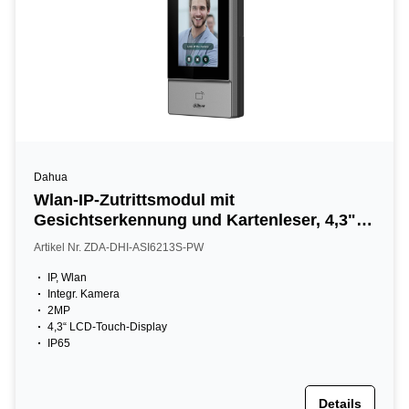
Dahua
Wlan-IP-Zutrittsmodul mit
Gesichtserkennung und Kartenleser, 4,3"
LCD, 2 MP, 13,56 MHz, IP65, silber
Artikel Nr. ZDA-DHI-ASI6213S-PW
IP, Wlan
Integr. Kamera
2MP
4,3“ LCD-Touch-Display
IP65
Details