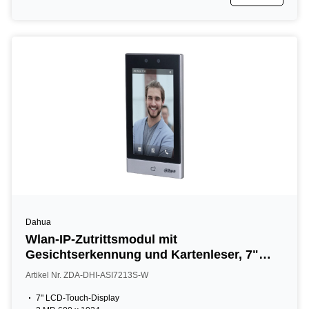
Dahua
Wlan-IP-Zutrittsmodul mit
Gesichtserkennung und Kartenleser, 7"
LCD, 2 MP, 13,56 MHz, IP65, silber
Artikel Nr. ZDA-DHI-ASI7213S-W
7" LCD-Touch-Display