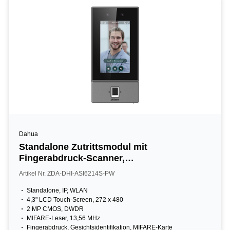
Dahua
Standalone Zutrittsmodul mit
Fingerabdruck-Scanner,
Gesichtserkennung und Kartenleser, 4,3"
Artikel Nr. ZDA-DHI-ASI6214S-PW
LCD,
Standalone, IP, WLAN
4,3" LCD Touch-Screen, 272 x 480
2 MP CMOS, DWDR
MIFARE-Leser, 13,56 MHz
Fingerabdruck, Gesichtsidentifikation, MIFARE-Karte