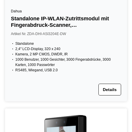
Dahua
Standalone IP-WLAN-Zutrittsmodul mit
Fingerabdruck-Scanner,
Gesichtserkennung, Leser und Tastatur,
Artikel Nr. ZDA-DHI-ASI3204E-DW
2,4" LCD, 2 MP, IR, schwarz
Standalone
2,4" LCD-Display, 320 x 240
Kamera, 2 MP CMOS, DWDR, IR
1000 Benutzer, 1000 Gesichter, 3000 Fingerabdrücke, 3000
Karten, 1000 Passwörter
RS485, Wiegand, USB 2.0
Details