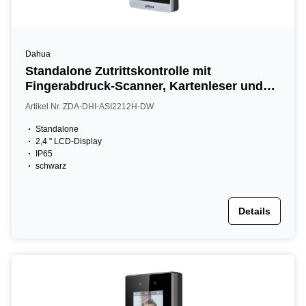
Dahua
Standalone Zutrittskontrolle mit
Fingerabdruck-Scanner, Kartenleser und
Tastatur, 2,4" LCD, 125 KHz, schwarz
Artikel Nr. ZDA-DHI-ASI2212H-DW
Standalone
2,4 " LCD-Display
IP65
schwarz
Details