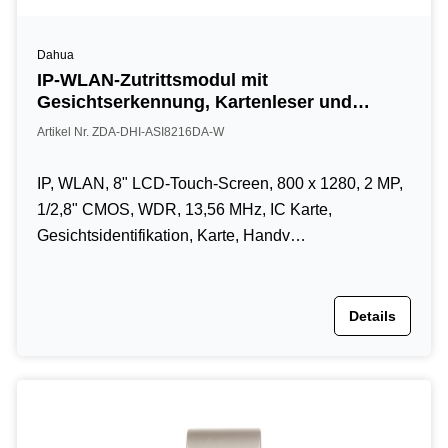
Dahua
IP-WLAN-Zutrittsmodul mit
Gesichtserkennung, Kartenleser und
Handvenenerkennung, 8“ LCD-Touch-
Artikel Nr. ZDA-DHI-ASI8216DA-W
Screen, 2 MP, 13,56 MHz, IP65, schwarz
IP, WLAN, 8" LCD-Touch-Screen, 800 x 1280, 2 MP,
1/2,8" CMOS, WDR, 13,56 MHz, IC Karte,
Gesichtsidentifikation, Karte, Handv…
Details