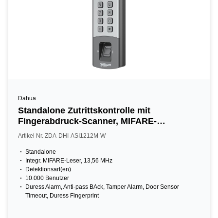
Dahua
Standalone Zutrittskontrolle mit
Fingerabdruck-Scanner, MIFARE-
Kartenleser, Tastatur, 13,56 MHz, IP65, IK08,
Artikel Nr. ZDA-DHI-ASI1212M-W
grau
Standalone
Integr. MIFARE-Leser, 13,56 MHz
Detektionsart(en)
10.000 Benutzer
Duress Alarm, Anti-pass BAck, Tamper Alarm, Door Sensor
Timeout, Duress Fingerprint