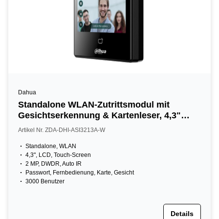
Dahua
Standalone WLAN-Zutrittsmodul mit
Gesichtserkennung & Kartenleser, 4,3"
LCD Touch-Screen, 2 MP, 13,56 MHz, IR,
Artikel Nr. ZDA-DHI-ASI3213A-W
schwarz
Standalone, WLAN
4,3", LCD, Touch-Screen
2 MP, DWDR, Auto IR
Passwort, Fernbedienung, Karte, Gesicht
3000 Benutzer
Details