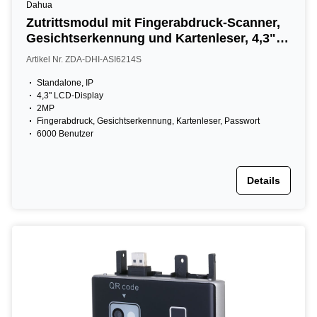
Dahua
Zutrittsmodul mit Fingerabdruck-Scanner,
Gesichtserkennung und Kartenleser, 4,3"
LCD, 2MP, 13,56 MHz, IR, IP65, schwarz
Artikel Nr. ZDA-DHI-ASI6214S
Standalone, IP
4,3" LCD-Display
2MP
Fingerabdruck, Gesichtserkennung, Kartenleser, Passwort
6000 Benutzer
Details