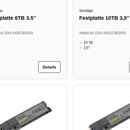
ge
Sonstige
platte 6TB 3.5"
Festplatte 10TB 3,5"
l Nr. DXX-HD6TBSATA
Artikel Nr. DXX-HD10TBSATA
B
10 TB
3,5"
Details