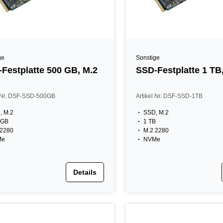
ge
Sonstige
Festplatte 500 GB, M.2
SSD-Festplatte 1 TB
l Nr. DSF-SSD-500GB
Artikel Nr. DSF-SSD-1TB
, M.2
SSD, M.2
 GB
1 TB
 2280
M.2 2280
Me
NVMe
Details