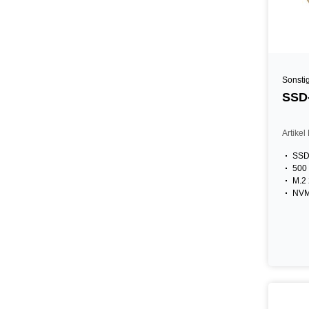
Sonsti
SSD-
Artike
SSD
500
M.2
NV