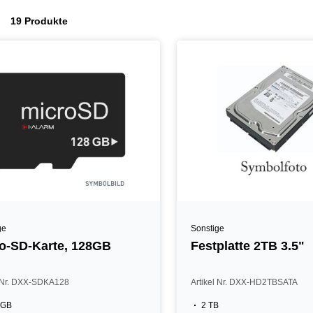
19 Produkte
ge
Sonstige
o-SD-Karte, 128GB
Festplatte 2TB 3.5"
l Nr. DXX-SDKA128
Artikel Nr. DXX-HD2TBSATA
 GB
2 TB