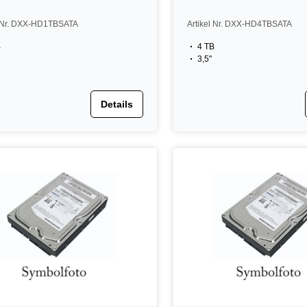
l Nr. DXX-HD1TBSATA
Artikel Nr. DXX-HD4TBSATA
B
4 TB
3,5"
Details