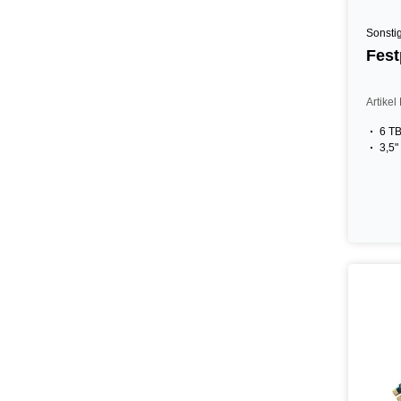
Sonsti
Fest
Artike
6 T
3,5"