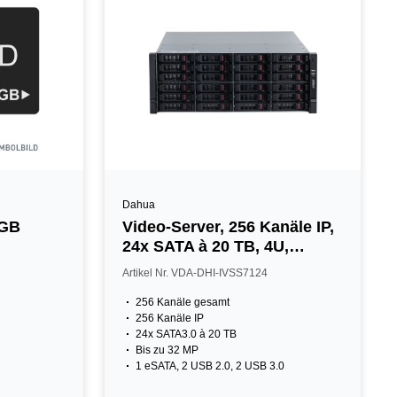
Dahua
2GB
Video-Server, 256 Kanäle IP,
24x SATA à 20 TB, 4U,
schwarz
Artikel Nr. VDA-DHI-IVSS7124
256 Kanäle gesamt
256 Kanäle IP
24x SATA3.0 à 20 TB
Bis zu 32 MP
1 eSATA, 2 USB 2.0, 2 USB 3.0