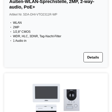
Außen-WLAN-Sprechstelle, 2MP, 2-way-
audio, PoE+
Artikel Nr. SDA-DHI-VTO2311R-WP
WLAN
2MP
1/2,8" CMOS
WDR, HLC, 3DNR, Tag-Nacht-Filter
1 Audio in
Details