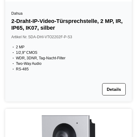
Dahua
2-Draht-IP-Video-Türsprechstelle, 2 MP, IR,
IP65, IK07, silber
Artikel Nr. SDA-DHI-VTO2202F-P-S3
2 MP
1/2,9" CMOS
WDR, 3DNR, Tag-Nacht-Filter
Two-Way Audio
RS-485
Details