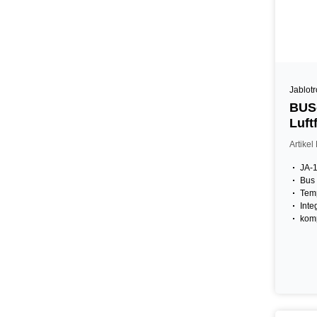
Jablot
BUS-
Luft
inkl
Artikel
JA-
Bus
Temp
Inte
komp