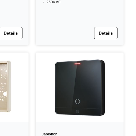
250V AC
Details
Details
Jablotron