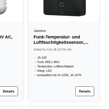
Jablotron
0V AC,
Funk-Temperatur- und
Luftfeuchtigkeitssensor,
inkl. Thermostat, IP31, weiß
Artikel Nr. AJA-JB-151TH-AN
JA-100
Funk, 868,1 MHz
Temperatur, Luftfeuchtigkeit
Integr. LED
kompatibel mit JA-103K, JA-107K
Details
Details