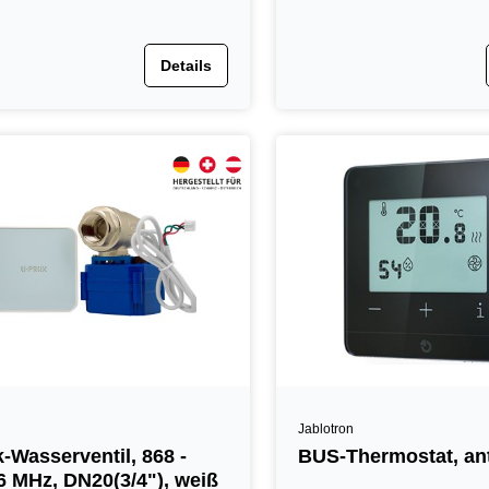
Details
Jablotron
-Wasserventil, 868 -
BUS-Thermostat, ant
6 MHz, DN20(3/4"), weiß