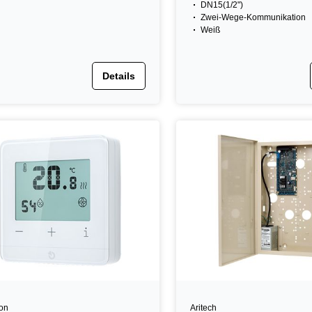
DN15(1/2")
Zwei-Wege-Kommunikation
Weiß
Details
ron
Aritech