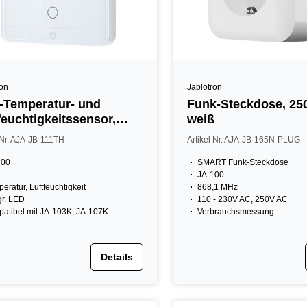
ron
Jablotron
Temperatur- und
Funk-Steckdose, 25
feuchtigkeitssensor,
weiß
. Thermostat, IP31, weiß
 Nr. AJA-JB-111TH
Artikel Nr. AJA-JB-165N-PLUG
100
SMART Funk-Steckdose
JA-100
eratur, Luftfeuchtigkeit
868,1 MHz
gr. LED
110 - 230V AC, 250V AC
atibel mit JA-103K, JA-107K
Verbrauchsmessung
Details