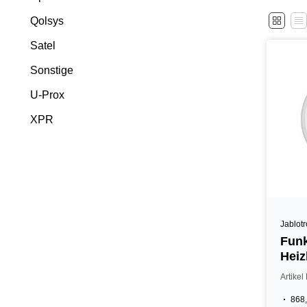
Qolsys
Satel
Sonstige
U-Prox
XPR
Jablot
Funk
Heiz
Artike
868