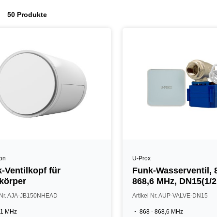
50 Produkte
ron
U-Prox
-Ventilkopf für
Funk-Wasserventil, 
körper
868,6 MHz, DN15(1/2
l Nr. AJA-JB150NHEAD
Artikel Nr. AUP-VALVE-DN15
,1 MHz
868 - 868,6 MHz