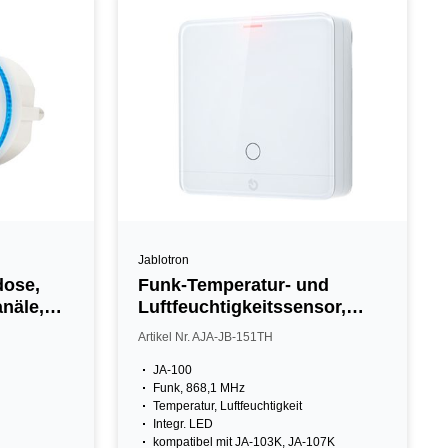
Jablotron
dose,
Funk-Temperatur- und
anäle,
Luftfeuchtigkeitssensor,
inkl. Thermostat, IP31, weiß
Artikel Nr. AJA-JB-151TH
JA-100
Funk, 868,1 MHz
Temperatur, Luftfeuchtigkeit
Integr. LED
kompatibel mit JA-103K, JA-107K