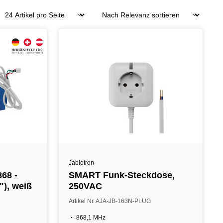
Jablotron
868 -
SMART Funk-Steckdose,
"), weiß
250VAC
Artikel Nr. AJA-JB-163N-PLUG
868,1 MHz