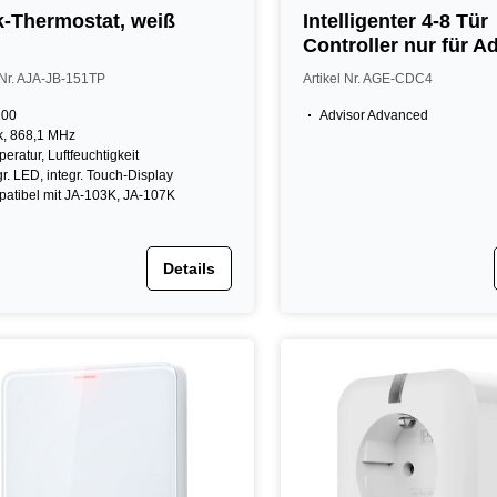
-Thermostat, weiß
Intelligenter 4-8 Tür
Controller nur für A
Advanced
 Nr. AJA-JB-151TP
Artikel Nr. AGE-CDC4
100
Advisor Advanced
k, 868,1 MHz
eratur, Luftfeuchtigkeit
gr. LED, integr. Touch-Display
atibel mit JA-103K, JA-107K
Details