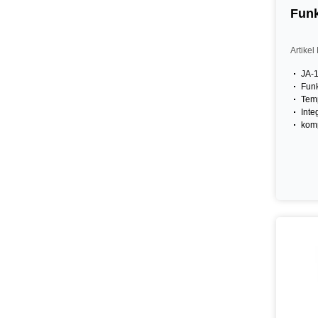
Funk
Artikel
JA-
Fun
Temp
Inte
komp