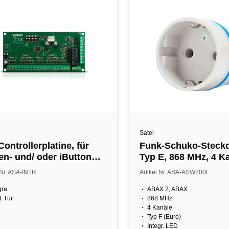
Satel
Controllerplatine, für
Funk-Schuko-Steck
en- und/ oder iButton
Typ E, 868 MHz, 4 K
r
weiß
 Nr. ASA-INTR
Artikel Nr. ASA-ASW200F
gra
ABAX 2, ABAX
1 Tür
868 MHz
4 Kanäle
Typ F (Euro)
Integr. LED