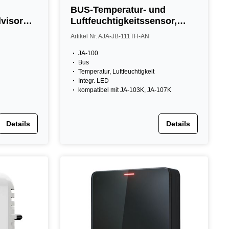
BUS-Temperatur- und
dvisor
Luftfeuchtigkeitssensor,
inkl. Thermostat, IP31,
Artikel Nr. AJA-JB-111TH-AN
anthrazit
JA-100
Bus
Temperatur, Luftfeuchtigkeit
Integr. LED
kompatibel mit JA-103K, JA-107K
Details
Details