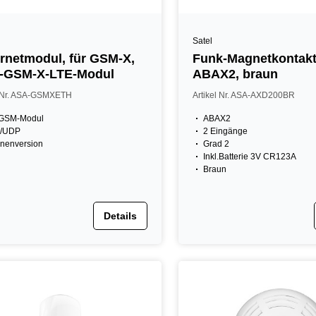
Satel
rnetmodul, für GSM-X,
Funk-Magnetkontakt
-GSM-X-LTE-Modul
ABAX2, braun
l Nr. ASA-GSMXETH
Artikel Nr. ASA-AXD200BR
 GSM-Modul
ABAX2
/UDP
2 Eingänge
inenversion
Grad 2
Inkl.Batterie 3V CR123A
Braun
Details