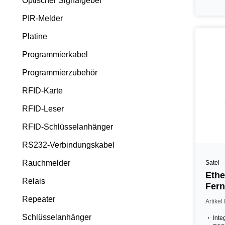
Optischer Signalgeber
PIR-Melder
Platine
Programmierkabel
Programmierzubehör
RFID-Karte
RFID-Leser
RFID-Schlüsselanhänger
RS232-Verbindungskabel
Rauchmelder
Satel
Ethe
Relais
Fern
Repeater
Artike
Schlüsselanhänger
Inte