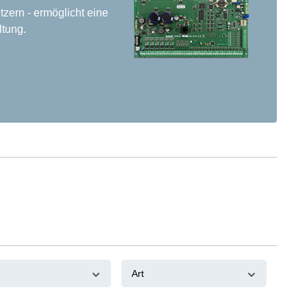
tzern - ermöglicht eine
tung.
e
Art