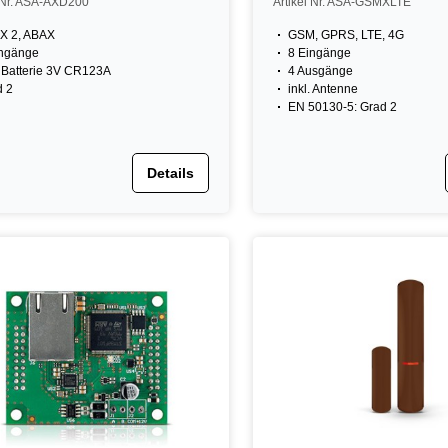
l Nr. ASA-AXD200
Artikel Nr. ASA-GSMXLTE
X 2, ABAX
GSM, GPRS, LTE, 4G
ingänge
8 Eingänge
. Batterie 3V CR123A
4 Ausgänge
d 2
inkl. Antenne
EN 50130-5: Grad 2
Details