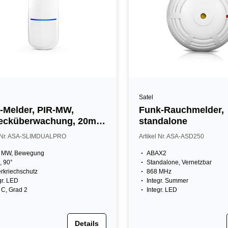
Satel
-Melder, PIR-MW,
Funk-Rauchmelder,
ecküberwachung, 20m,
standalone
rad 3
l Nr. ASA-SLIMDUALPRO
Artikel Nr. ASA-ASD250
, MW, Bewegung
ABAX2
 90°
Standalone, Vernetzbar
rkriechschutz
868 MHz
gr. LED
Integr. Summer
C, Grad 2
Integr. LED
Details