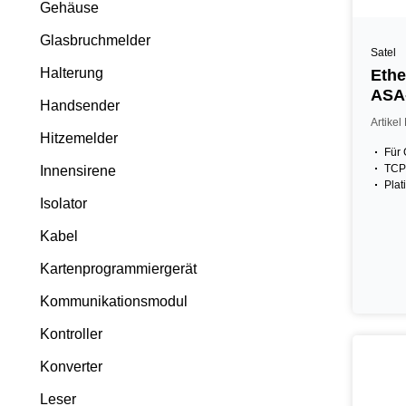
Gehäuse
Glasbruchmelder
Satel
Halterung
Ethe
ASA
Handsender
Artike
Hitzemelder
Für
TCP
Innensirene
Plat
Isolator
Kabel
Kartenprogrammiergerät
Kommunikationsmodul
Kontroller
Konverter
Leser