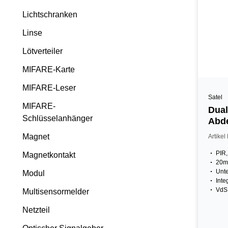
Lichtschranken
Linse
Lötverteiler
MIFARE-Karte
MIFARE-Leser
Satel
MIFARE-
Dual
Schlüsselanhänger
Abd
EN G
Magnet
Artike
PIR
Magnetkontakt
20m,
Unte
Modul
Inte
VdS 
Multisensormelder
Netzteil