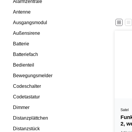
Alarmzentrale
Antenne
Ausgangsmodul
Außensirene
Batterie
Batteriefach
Bedienteil
Bewegungsmelder
Codeschalter
Codetastatur
Dimmer
Satel
Funk
Distanzplättchen
2, w
Distanzstück