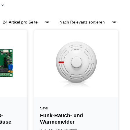
Satel
G-
Funk-Rauch- und
häuse
Wärmemelder