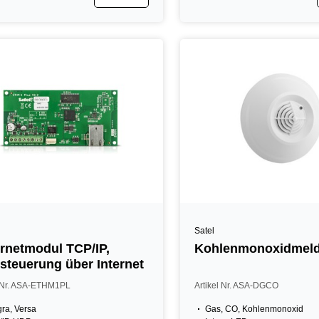
Satel
rnetmodul TCP/IP,
Kohlenmonoxidmeld
steuerung über Internet
l Nr. ASA-ETHM1PL
Artikel Nr. ASA-DGCO
gra, Versa
Gas, CO, Kohlenmonoxid