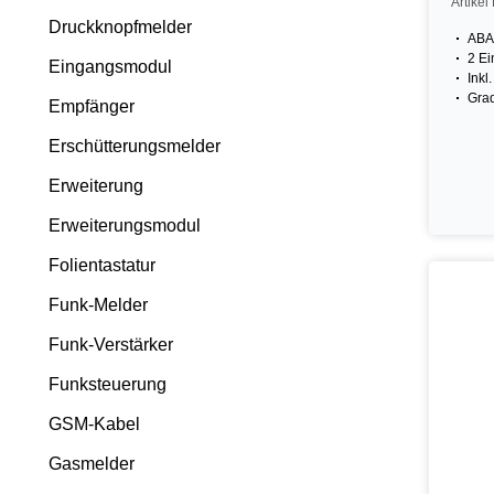
Artike
Druckknopfmelder
ABA
2 E
Eingangsmodul
Inkl
Gra
Empfänger
Erschütterungsmelder
Erweiterung
Erweiterungsmodul
Folientastatur
Funk-Melder
Funk-Verstärker
Funksteuerung
GSM-Kabel
Gasmelder