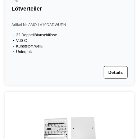
Link
Lötverteiler
Artikel Nr. AMO-LV10DADWUPN
22 Doppellötanschlüsse
VdS C
Kunststoff, weiß
Unterputz
Details