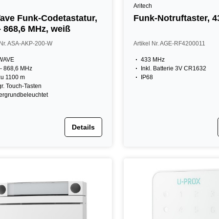
Aritech
ve Funk-Codetastatur,
Funk-Notruftaster, 
- 868,6 MHz, weiß
l Nr. ASA-AKP-200-W
Artikel Nr. AGE-RF4200011
WAVE
433 MHz
- 868,6 MHz
Inkl. Batterie 3V CR1632
zu 1100 m
IP68
gr. Touch-Tasten
ergrundbeleuchtet
Details