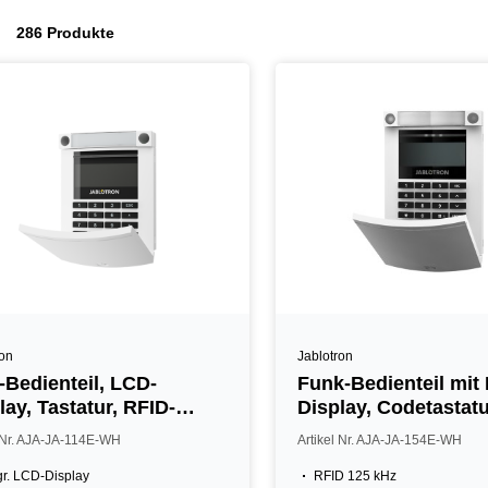
286 Produkte
ron
Jablotron
Bedienteil, LCD-
Funk-Bedienteil mit
lay, Tastatur, RFID-
Display, Codetastat
r, weiß
Leser, weiß
l Nr. AJA-JA-114E-WH
Artikel Nr. AJA-JA-154E-WH
gr. LCD-Display
RFID 125 kHz