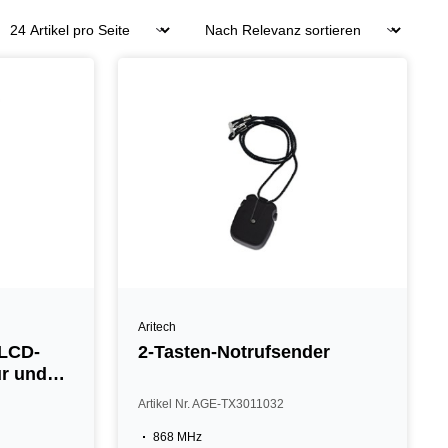
Aritech
 LCD-
2-Tasten-Notrufsender
ur und
Artikel Nr. AGE-TX3011032
868 MHz