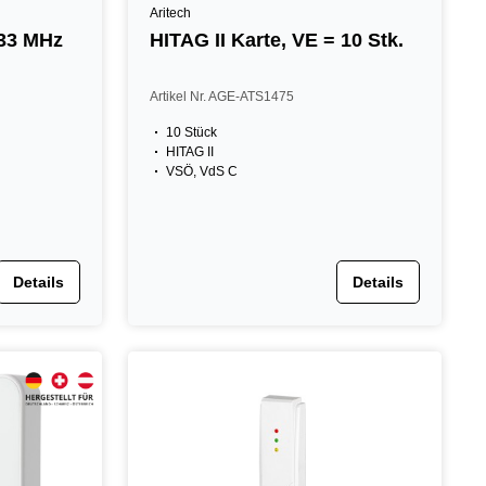
Aritech
433 MHz
HITAG II Karte, VE = 10 Stk.
Artikel Nr. AGE-ATS1475
10 Stück
HITAG II
VSÖ, VdS C
Details
Details