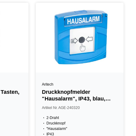
Aritech
Tasten,
Druckknopfmelder
"Hausalarm", IP43, blau,
VdS
Artikel Nr. AGE-240320
2-Draht
Druckknopf
"Hausalarm"
IP43