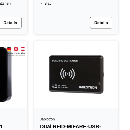
atterien
Blau
Details
Details
Jablotron
 1
Dual RFID-MIFARE-USB-