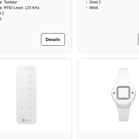
gr. Tastatur
Grad 2
gr. RFID-Leser, 125 KHz
Weiß
d 2
ß
Details