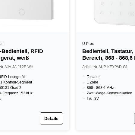
ron
U-Prox
Bedienteil, RFID
Bedienteil, Tastatur,
gerät, weiß
Bereich, 868 - 868,6
weiß
l Nr. AJA-JA-112E-WH
Artikel Nr. AUP-KEYPAD-G1
RFID-Lesegerät
Tastatur
. 1 Kontroll-Segment
1 Zone
50131 Grad 2
868 - 868,6 MHz
D-Frequenz 152 kHz
Zwei-Wege-Kommunikation
ß
Inkl. 3V
Details