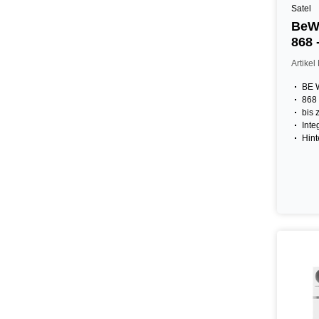
Satel
BeWa
868 
Artike
BE 
868 
bis 
Inte
Hint