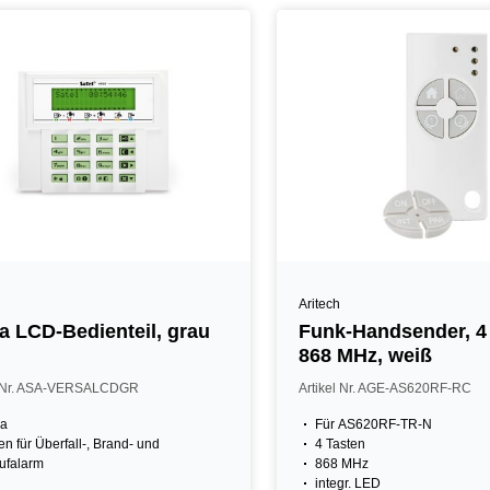
Aritech
a LCD-Bedienteil, grau
Funk-Handsender, 4 
868 MHz, weiß
l Nr. ASA-VERSALCDGR
Artikel Nr. AGE-AS620RF-RC
sa
Für AS620RF-TR-N
en für Überfall-, Brand- und
4 Tasten
ufalarm
868 MHz
integr. LED