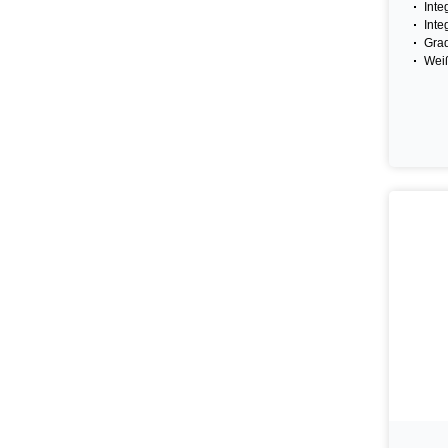
Inte
Inte
Gra
Wei