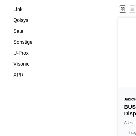
Link
Qolsys
Satel
Sonstige
U-Prox
Visonic
XPR
Jablot
BUS-
Disp
Lese
Artike
Inte