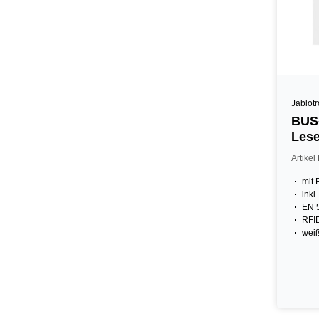
Jablot
BUS-
Lese
Artike
mit 
inkl
EN 
RFI
wei