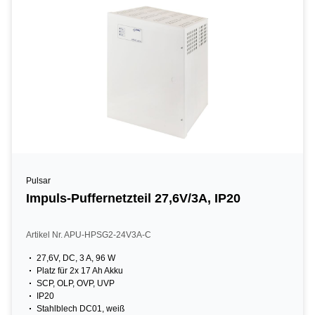
Pulsar
Impuls-Puffernetzteil 27,6V/3A, IP20
Artikel Nr. APU-HPSG2-24V3A-C
27,6V, DC, 3 A, 96 W
Platz für 2x 17 Ah Akku
SCP, OLP, OVP, UVP
IP20
Stahlblech DC01, weiß