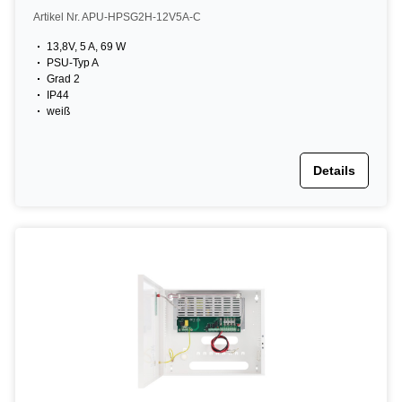
Artikel Nr. APU-HPSG2H-12V5A-C
13,8V, 5 A, 69 W
PSU-Typ A
Grad 2
IP44
weiß
Details