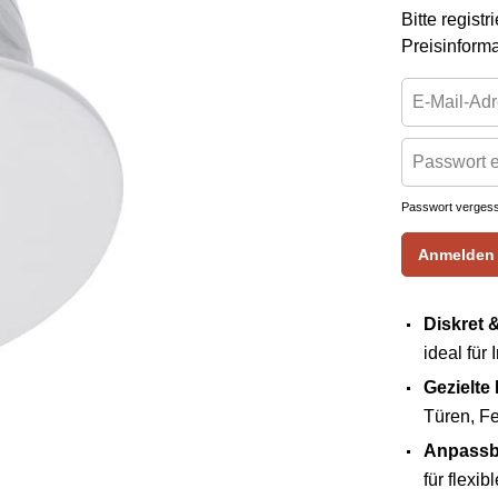
Bitte regist
Preisinform
Passwort verges
Anmelden
Diskret 
ideal für
Gezielte
Türen, Fe
Anpassba
für flexi