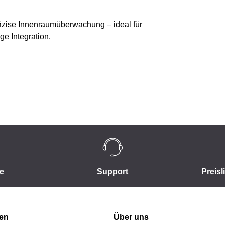
äzise Innenraumüberwachung – ideal für
e Integration.
e
Support
Preisl
nen
Über uns