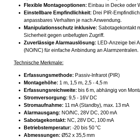
Flexible Montageoptionen:
Einbau in Decke oder Wa
Einstellbare Empfindlichkeit:
Drei PIR-Empfindlichke
anpassbares Verhalten je nach Anwendung.
Manipulationsschutz inklusive:
Sabotagekontakt m
Sicherheit gegen unbefugten Zugriff.
Zuverlässige Alarmauslösung:
LED-Anzeige bei Al
(NO/NC) für einfache Anbindung an Alarmzentralen.
Technische Merkmale:
Erfassungsmethode:
Passiv-Infrarot (PIR)
Montagehöhe:
1 m, 1,5 m, 2,5 - 4,5 m
Erfassungsreichweite:
bis 6 m, abhängig von Mont
Stromversorgung:
9,5 - 16V DC
Stromaufnahme:
11 mA (Standby), max. 13 mA
Alarmausgang:
NO/NC, 28V DC, 200 mA
Sabotagekontakt:
NC, 28V DC, 100 mA
Betriebstemperatur:
-20 bis 50 °C
Abmessungen:
Ø52 x 35,5 mm