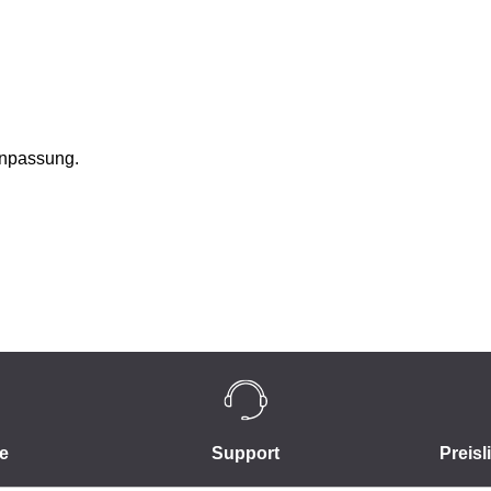
 Anpassung.
e
Support
Preisl