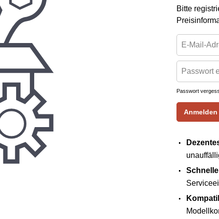
Bitte regist
Preisinform
Passwort verges
Anmelden
Dezentes
unauffäll
Schnelle
Servicee
Kompatib
Modellkom