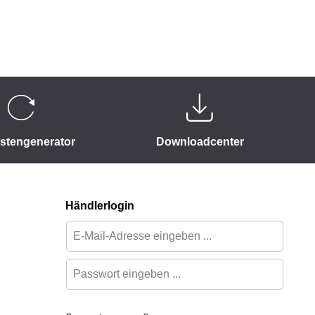
istengenerator
Downloadcenter
Händlerlogin