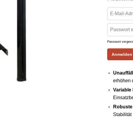
Passwort verges
Anmelden
Unauffäll
erhöhen d
Variable
Einsatzb
Robuste
Stabilitä