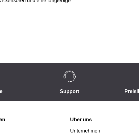
VXI-Sensoren und eine langlebige
e
Support
Preisl
nen
Über uns
Unternehmen