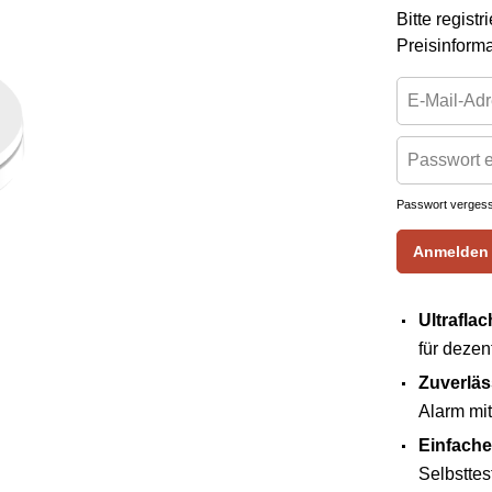
Bitte regist
Preisinform
Passwort verges
Anmelden
Ultrafla
für deze
Zuverläs
Alarm mit
Einfache
Selbstte