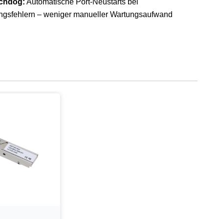
chdog:
Automatische Port-Neustarts bei
ngsfehlern – weniger manueller Wartungsaufwand