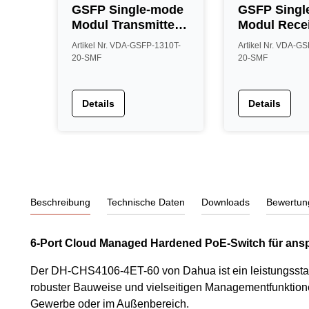
GSFP Single-mode
GSFP Singl
Modul Transmitter,
Modul Recei
20km Reichweite
20km Reich
Artikel Nr. VDA-GSFP-1310T-
Artikel Nr. VDA-G
20-SMF
20-SMF
Details
Details
Beschreibung
Technische Daten
Downloads
Bewertun
6-Port Cloud Managed Hardened PoE-Switch für an
Der DH-CHS4106-4ET-60 von Dahua ist ein leistungsstar
robuster Bauweise und vielseitigen Managementfunktionen.
Gewerbe oder im Außenbereich.