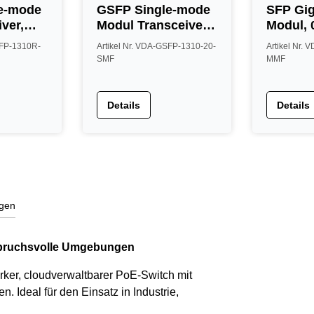
e-mode
GSFP Single-mode
SFP Gig
ver,
Modul Transceiver,
Modul, 
weite
20km Reichweite
Reichwe
SFP-1310R-
Artikel Nr. VDA-GSFP-1310-20-
Artikel Nr.
SMF
MMF
Details
Details
gen
spruchsvolle Umgebungen
ker, cloudverwaltbarer PoE-Switch mit
 Ideal für den Einsatz in Industrie,