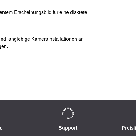
tem Erscheinungsbild für eine diskrete
 und langlebige Kamerainstallationen an
gen.
e
Support
Preisl