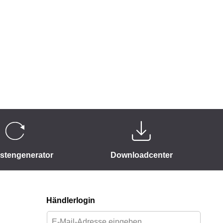
istengenerator
Downloadcenter
Händlerlogin