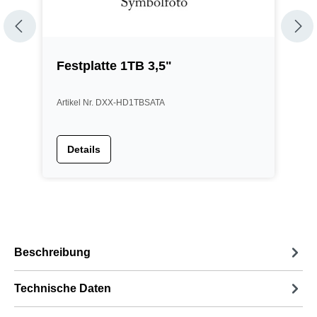
Festplatte 1TB 3,5"
F
Artikel Nr. DXX-HD1TBSATA
A
Details
Beschreibung
Technische Daten