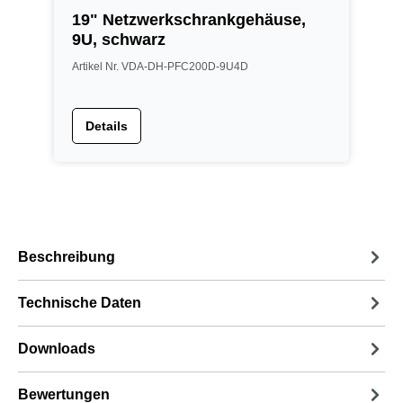
19" Netzwerkschrankgehäuse,
1
9U, schwarz
1
Artikel Nr. VDA-DH-PFC200D-9U4D
A
Details
Beschreibung
Technische Daten
Downloads
Bewertungen