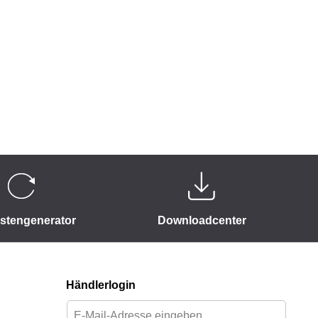
istengenerator
Downloadcenter
Händlerlogin