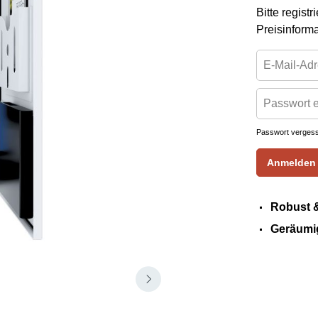
Bitte regist
Preisinform
Passwort verges
Anmelden
Robust &
Geräumig