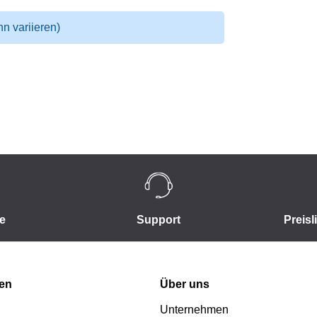
nn variieren)
e
Support
Preisl
nen
Über uns
Unternehmen