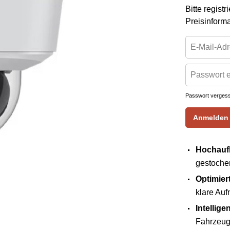
Bitte regist
Preisinform
Passwort verges
Anmelden
Hochaufl
gestochen
Optimiert
klare Auf
Intellige
Fahrzeug