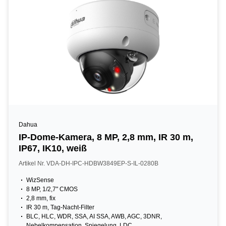
Dahua
IP-Dome-Kamera, 8 MP, 2,8 mm, IR 30 m,
IP67, IK10, weiß
Artikel Nr. VDA-DH-IPC-HDBW3849EP-S-IL-0280B
WizSense
8 MP, 1/2,7" CMOS
2,8 mm, fix
IR 30 m, Tag-Nacht-Filter
BLC, HLC, WDR, SSA, AI SSA, AWB, AGC, 3DNR,
Nebelkompensation, Spiegelung, LDC