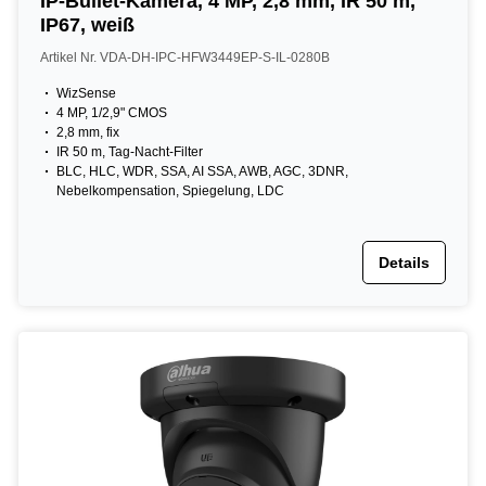
IP-Bullet-Kamera, 4 MP, 2,8 mm, IR 50 m,
IP67, weiß
Artikel Nr. VDA-DH-IPC-HFW3449EP-S-IL-0280B
WizSense
4 MP, 1/2,9" CMOS
2,8 mm, fix
IR 50 m, Tag-Nacht-Filter
BLC, HLC, WDR, SSA, AI SSA, AWB, AGC, 3DNR,
Nebelkompensation, Spiegelung, LDC
Details