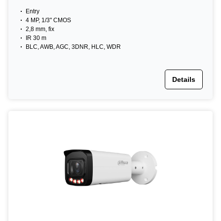
Entry
4 MP, 1/3" CMOS
2,8 mm, fix
IR 30 m
BLC, AWB, AGC, 3DNR, HLC, WDR
Details