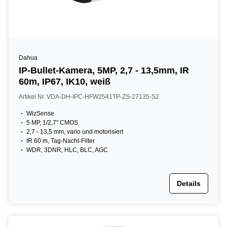
Dahua
IP-Bullet-Kamera, 5MP, 2,7 - 13,5mm, IR
60m, IP67, IK10, weiß
Artikel Nr. VDA-DH-IPC-HFW2541TP-ZS-27135-S2
WizSense
5 MP, 1/2,7" CMOS
2,7 - 13,5 mm, vario und motorisiert
IR 60 m, Tag-Nacht-Filter
WDR, 3DNR, HLC, BLC, AGC
Details