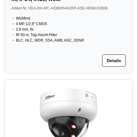
Artikel Nr. VDA-DH-IPC-HDBW5441RP-ASE-HDMI-0280B
WizMind
4 MP, 1/2,9" CMOS
2,8 mm, fix
IR 50 m, Tag-Nacht-Filter
BLC, HLC, WDR, SSA, AWB, AGC, 3DNR
Details