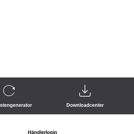
istengenerator
Downloadcenter
Händlerlogin