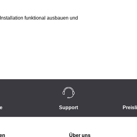
n-Installation funktional ausbauen und
e
Support
Preisl
nen
Über uns