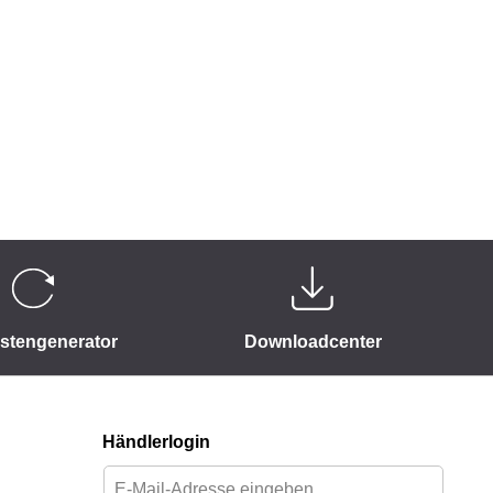
istengenerator
Downloadcenter
Händlerlogin