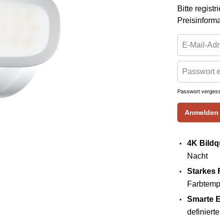
Bitte regist
Preisinform
Passwort verges
Anmelden
4K Bildqu
Nacht
Starkes F
Farbtemp
Smarte 
definiert