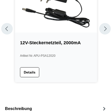
12V-Steckernetzteil, 2000mA
1
Artikel Nr. APU-PSA12020
A
Details
Beschreibung