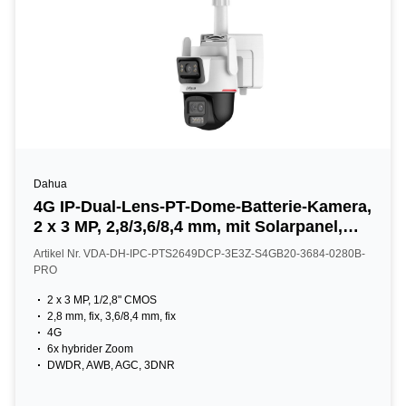
Dahua
4G IP-Dual-Lens-PT-Dome-Batterie-Kamera,
2 x 3 MP, 2,8/3,6/8,4 mm, mit Solarpanel,
IP66, weiß
Artikel Nr. VDA-DH-IPC-PTS2649DCP-3E3Z-S4GB20-3684-0280B-
PRO
2 x 3 MP, 1/2,8" CMOS
2,8 mm, fix, 3,6/8,4 mm, fix
4G
6x hybrider Zoom
DWDR, AWB, AGC, 3DNR