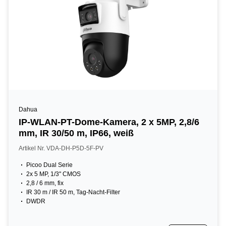
Dahua
IP-WLAN-PT-Dome-Kamera, 2 x 5MP, 2,8/6
mm, IR 30/50 m, IP66, weiß
Artikel Nr. VDA-DH-P5D-5F-PV
Picoo Dual Serie
2x 5 MP, 1/3" CMOS
2,8 / 6 mm, fix
IR 30 m / IR 50 m, Tag-Nacht-Filter
DWDR