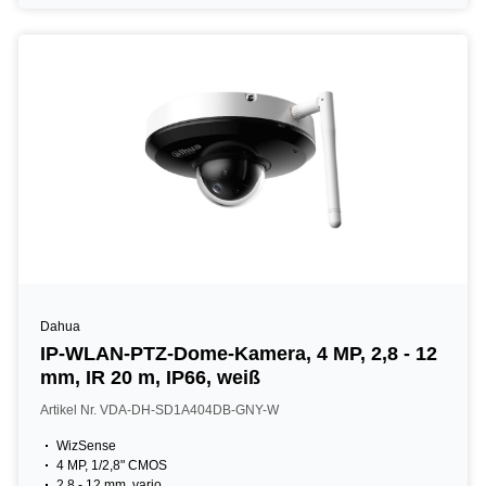
Dahua
IP-WLAN-PTZ-Dome-Kamera, 4 MP, 2,8 - 12
mm, IR 20 m, IP66, weiß
Artikel Nr. VDA-DH-SD1A404DB-GNY-W
WizSense
4 MP, 1/2,8" CMOS
2,8 - 12 mm, vario