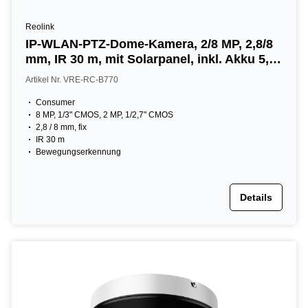
Reolink
IP-WLAN-PTZ-Dome-Kamera, 2/8 MP, 2,8/8
mm, IR 30 m, mit Solarpanel, inkl. Akku 5,1
Ah, IP65, NDAA, weiß
Artikel Nr. VRE-RC-B770
Consumer
8 MP, 1/3" CMOS, 2 MP, 1/2,7" CMOS
2,8 / 8 mm, fix
IR 30 m
Bewegungserkennung
Details