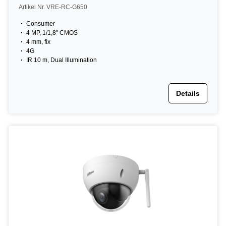
NDAA, weiß
Artikel Nr. VRE-RC-G650
Consumer
4 MP, 1/1,8" CMOS
4 mm, fix
4G
IR 10 m, Dual Illumination
Details