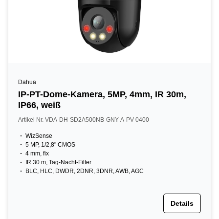
Dahua
IP-PT-Dome-Kamera, 5MP, 4mm, IR 30m,
IP66, weiß
Artikel Nr. VDA-DH-SD2A500NB-GNY-A-PV-0400
WizSense
5 MP, 1/2,8" CMOS
4 mm, fix
IR 30 m, Tag-Nacht-Filter
BLC, HLC, DWDR, 2DNR, 3DNR, AWB, AGC
Details