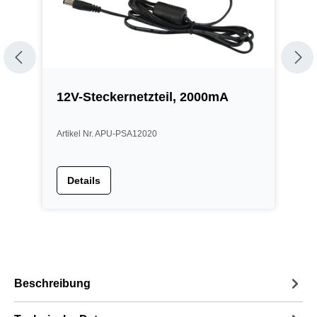
12V-Steckernetzteil, 2000mA
1
Artikel Nr. APU-PSA12020
A
Details
Beschreibung