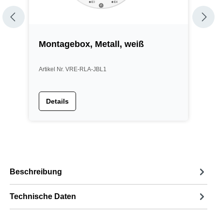
Montagebox, Metall, weiß
1
Artikel Nr. VRE-RLA-JBL1
A
Details
Beschreibung
Technische Daten