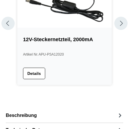
12V-Steckernetzteil, 2000mA
1
Artikel Nr. APU-PSA12020
A
Details
Beschreibung