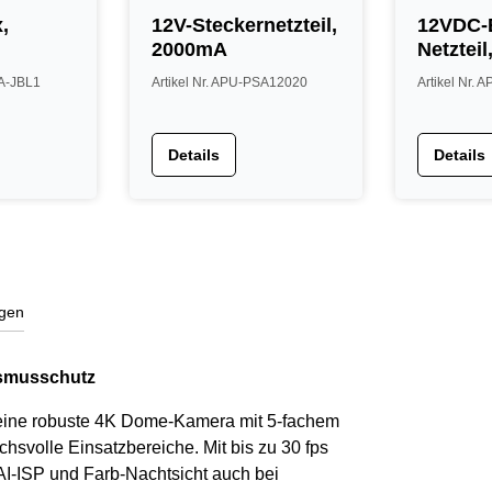
,
12V-Steckernetzteil,
12VDC-
2000mA
Netztei
LA-JBL1
Artikel Nr. APU-PSA12020
Artikel Nr.
Details
Details
gen
ismusschutz
 eine robuste 4K Dome-Kamera mit 5-fachem
svolle Einsatzbereiche. Mit bis zu 30 fps
 AI-ISP und Farb-Nachtsicht auch bei