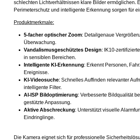
schlechten Lichtverhältnissen klare Bilder ermöglichen.
Perimeterschutz und intelligente Erkennung sorgen für e
Produktmerkmale:
5-facher optischer Zoom
: Detailgenaue Vergrößerun
Überwachung.
Vandalismusgeschütztes Design
: IK10-zertifizie
in sensiblen Bereichen.
Intelligente KI-Erkennung
: Erkennt Personen, Fah
Ereignisse.
KI-Videosuche
: Schnelles Auffinden relevanter Au
intelligente Filter.
AI-ISP Bildoptimierung
: Verbesserte Bildqualität b
gestützte Anpassung.
Aktive Abschreckung
: Unterstützt visuelle Alarmf
Eindringlinge.
Die Kamera eignet sich für professionelle Sicherheits