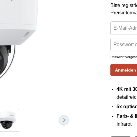
Bitte regist
Preisinform
Passwort verges
Anmelden
4K mit 3
detailrei
5x optis
Farb- & 
Infrarot