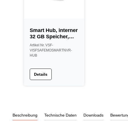
Smart Hub, interner
32 GB Speicher,
IP65, weiß
Artikel Nr. VSF-
VISFSAFEMOSMARTNVR-
HUB
Details
Beschreibung
Technische Daten
Downloads
Bewertun