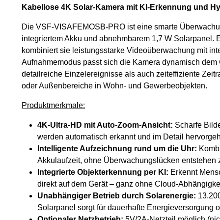
Kabellose 4K Solar-Kamera mit KI-Erkennung und H
Die VSF-VISAFEMOSB-PRO ist eine smarte Überwachun
integriertem Akku und abnehmbarem 1,7 W Solarpanel. En
kombiniert sie leistungsstarke Videoüberwachung mit int
Aufnahmemodus passt sich die Kamera dynamisch dem G
detailreiche Einzelereignisse als auch zeiteffiziente Zeit
oder Außenbereiche in Wohn- und Gewerbeobjekten.
Produktmerkmale:
4K-Ultra-HD mit Auto-Zoom-Ansicht:
Scharfe Bilde
werden automatisch erkannt und im Detail hervorge
Intelligente Aufzeichnung rund um die Uhr:
Kombin
Akkulaufzeit, ohne Überwachungslücken entstehen z
Integrierte Objekterkennung per KI:
Erkennt Mensc
direkt auf dem Gerät – ganz ohne Cloud-Abhängigkei
Unabhängiger Betrieb durch Solarenergie:
13.200
Solarpanel sorgt für dauerhafte Energieversorgung 
Optionaler Netzbetrieb:
5V/2A-Netzteil möglich (nic