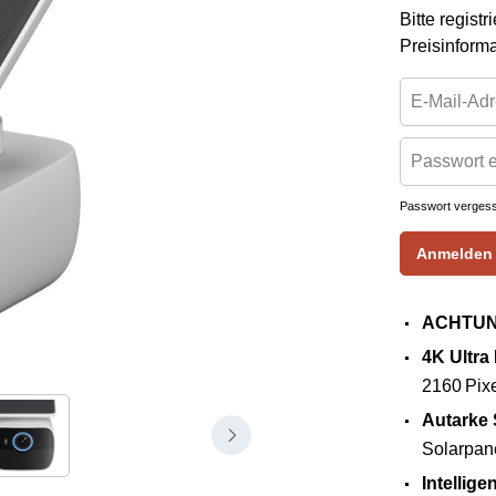
Bitte regist
Preisinform
Passwort verges
Anmelden
ACHTUN
4K Ultr
2160 Pixe
Autarke
Solarpane
Intellig