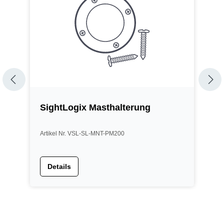
SightLogix Masthalterung
S
Artikel Nr. VSL-SL-MNT-PM200
A
Details