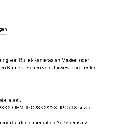
gen
igung von Bullet-Kameras an Masten oder
n Kamera-Serien von Uniview, sorgt er für
tallation.
PC23XX OEM, IPC23XX/22X, IPC74X sowie
inium für den dauerhaften Außeneinsatz.