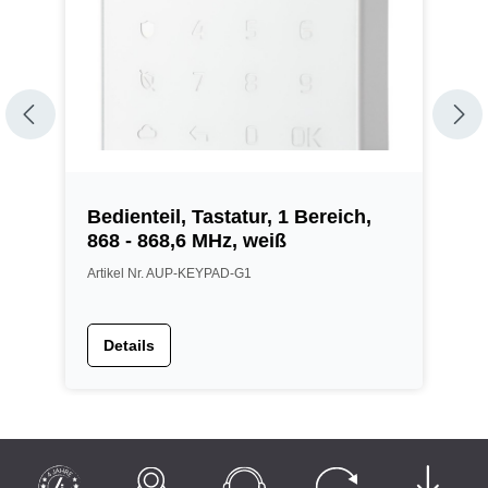
Bedienteil, Tastatur, 1 Bereich,
B
z
868 - 868,6 MHz, weiß
8
Artikel Nr. AUP-KEYPAD-G1
A
Details