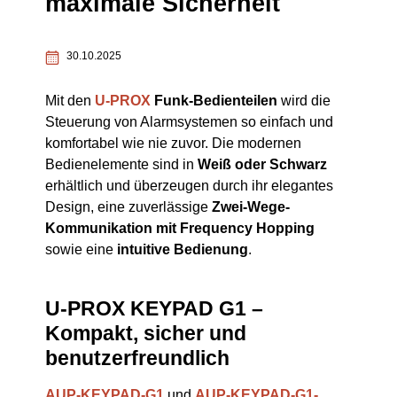
maximale Sicherheit
30.10.2025
Mit den
U-PROX
Funk-Bedienteilen
wird die
Steuerung von Alarmsystemen so einfach und
komfortabel wie nie zuvor. Die modernen
Bedienelemente sind in
Weiß oder Schwarz
erhältlich und überzeugen durch ihr elegantes
Design, eine zuverlässige
Zwei-Wege-
Kommunikation mit Frequency Hopping
sowie eine
intuitive Bedienung
.
U-PROX KEYPAD G1 –
Kompakt, sicher und
benutzerfreundlich
AUP-KEYPAD-G1
und
AUP-KEYPAD-G1-