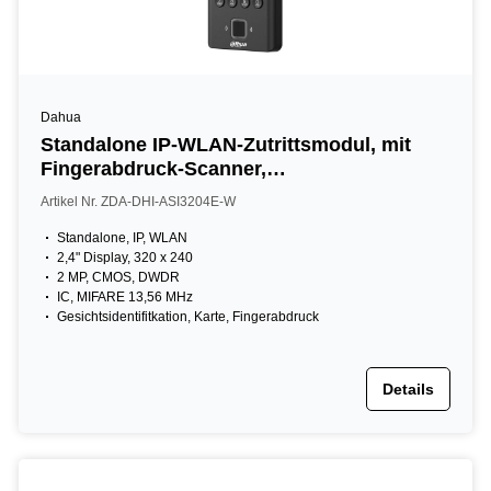
Dahua
Standalone IP-WLAN-Zutrittsmodul, mit
Fingerabdruck-Scanner,
Gesichtserkennung, Leser und Tastatur,
Artikel Nr. ZDA-DHI-ASI3204E-W
2,4" LCD, 13,56 MHz, 2 MP, IR, schwarz
Standalone, IP, WLAN
2,4" Display, 320 x 240
2 MP, CMOS, DWDR
IC, MIFARE 13,56 MHz
Gesichtsidentifitkation, Karte, Fingerabdruck
Details