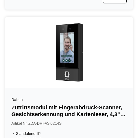
Dahua
Zutrittsmodul mit Fingerabdruck-Scanner,
Gesichtserkennung und Kartenleser, 4,3"
LCD, 2MP, 13,56 MHz, IR, IP65, schwarz
Artikel Nr. ZDA-DHI-ASI6214S
Standalone, IP