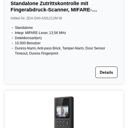
Standalone Zutrittskontrolle mit
Fingerabdruck-Scanner, MIFARE-
Kartenleser, Tastatur, 13,56 MHz, IP65, IK08,
Artikel Nr. ZDA-DHI-ASI1212M-W
grau
Standalone
Integr. MIFARE-Leser, 13,56 MHz
Detektionsart(en)
10.000 Benutzer
Duress Alarm, Anti-pass BAck, Tamper Alarm, Door Sensor
Timeout, Duress Fingerprint
Details