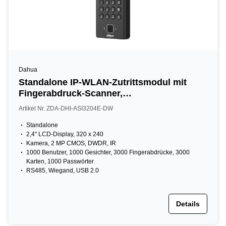
Dahua
Standalone IP-WLAN-Zutrittsmodul mit
Fingerabdruck-Scanner,
Gesichtserkennung, Leser und Tastatur,
Artikel Nr. ZDA-DHI-ASI3204E-DW
2,4" LCD, 2 MP, IR, schwarz
Standalone
2,4" LCD-Display, 320 x 240
Kamera, 2 MP CMOS, DWDR, IR
1000 Benutzer, 1000 Gesichter, 3000 Fingerabdrücke, 3000
Karten, 1000 Passwörter
RS485, Wiegand, USB 2.0
Details