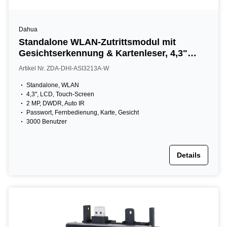
Dahua
Standalone WLAN-Zutrittsmodul mit
Gesichtserkennung & Kartenleser, 4,3"
LCD Touch-Screen, 2 MP, 13,56 MHz, IR,
Artikel Nr. ZDA-DHI-ASI3213A-W
schwarz
Standalone, WLAN
4,3", LCD, Touch-Screen
2 MP, DWDR, Auto IR
Passwort, Fernbedienung, Karte, Gesicht
3000 Benutzer
Details