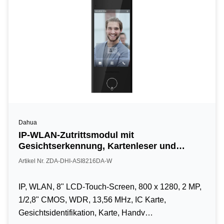
Dahua
IP-WLAN-Zutrittsmodul mit
Gesichtserkennung, Kartenleser und
Handvenenerkennung, 8“ LCD-Touch-
Artikel Nr. ZDA-DHI-ASI8216DA-W
Screen, 2 MP, 13,56 MHz, IP65, schwarz
IP, WLAN, 8" LCD-Touch-Screen, 800 x 1280, 2 MP,
1/2,8" CMOS, WDR, 13,56 MHz, IC Karte,
Gesichtsidentifikation, Karte, Handv…