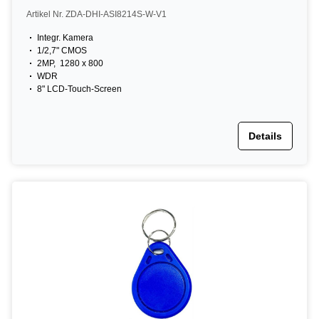
Screen, 13,56 MHz, IP65, schwarz
Artikel Nr. ZDA-DHI-ASI8214S-W-V1
Integr. Kamera
1/2,7" CMOS
2MP, 1280 x 800
WDR
8" LCD-Touch-Screen
Details