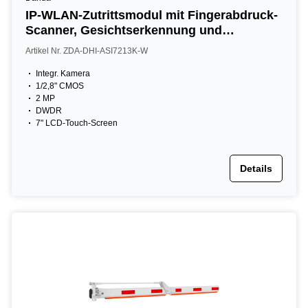
IP-WLAN-Zutrittsmodul mit Fingerabdruck-
Scanner, Gesichtserkennung und
Kartenleser, 7" LCD-Touch-Screen, 2 MP,
Artikel Nr. ZDA-DHI-ASI7213K-W
13,56 MHz, IP65, silber
Integr. Kamera
1/2,8" CMOS
2 MP
DWDR
7" LCD-Touch-Screen
Details