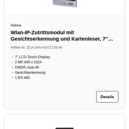
Dahua
Wlan-IP-Zutrittsmodul mit
Gesichtserkennung und Kartenleser, 7"
LCD, 2 MP, 13,56 MHz, IP65, silber
Artikel Nr. ZDA-DHI-ASI7213S-W
7" LCD-Touch-Display
2 MP, 600 x 1024
DWDR, Auto-IR
Gesichtserkennung
1 RS-485
Details