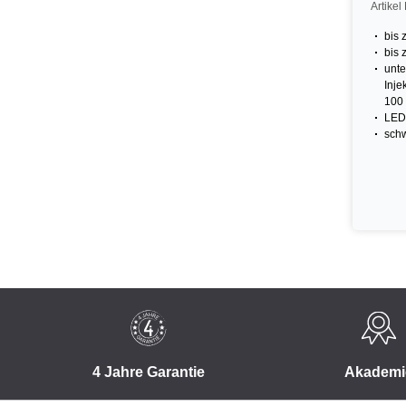
Artike
bis 
bis 
unte
Inje
100 
LED 
sch
4 Jahre Garantie
Akademi