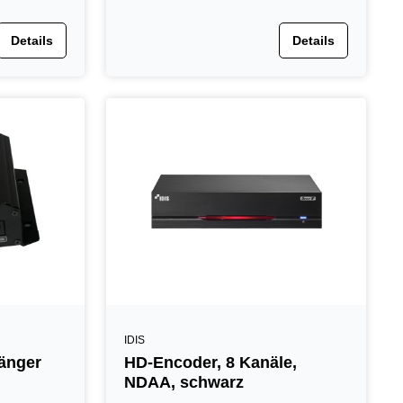
Details
Details
IDIS
änger
HD-Encoder, 8 Kanäle,
NDAA, schwarz