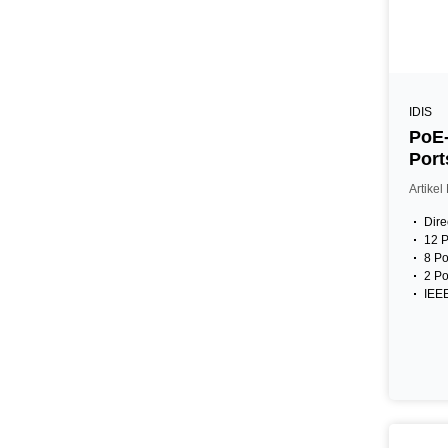
IDIS
PoE-
Port
NDA
Artike
Dire
12 P
8 Po
2 Po
IEEE