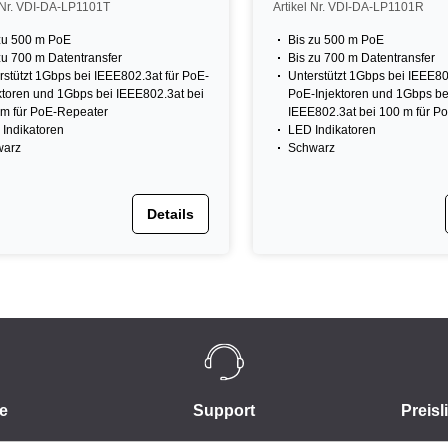
l Nr. VDI-DA-LP1101T
Artikel Nr. VDI-DA-LP1101R
zu 500 m PoE
Bis zu 500 m PoE
zu 700 m Datentransfer
Bis zu 700 m Datentransfer
rstützt 1Gbps bei IEEE802.3at für PoE-
Unterstützt 1Gbps bei IEEE80
ktoren und 1Gbps bei IEEE802.3at bei
PoE-Injektoren und 1Gbps be
m für PoE-Repeater
IEEE802.3at bei 100 m für P
Indikatoren
LED Indikatoren
warz
Schwarz
Details
e
Support
Preisl