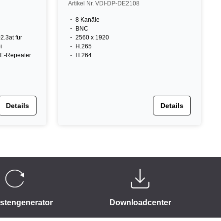
Artikel Nr. VDI-DP-DE2108
8 Kanäle
BNC
2.3at für
2560 x 1920
i
H.265
oE-Repeater
H.264
Details
Details
istengenerator
Downloadcenter