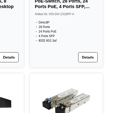
, 8
PoE-Switch, 28 Ports, 24
esktop
Ports PoE, 4 Ports SFP,
NDAA, Desktop
Artikel Nr. VDI-DH-2328PF-A
DirectIP
28 Ports
24 Ports PoE
4 Ports SFP
IEEE 802.3af
Details
Details