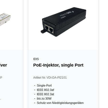
IDIS
iver
PoE-Injektor, single Port
9P
Artikel Nr. VDI-DA-PI2101
Single-Port
IEEE 802.3af
IEEE 802.3at
1
bis zu 30W
Schutz von Niedrigleistungsgeräten