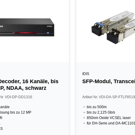
IDIS
ecoder, 16 Kanäle, bis
SFP-Modul, Transce
P, NDAA, schwarz
l Nr. VDI-DP-DD1316
Artikel Nr. VDI-DA-SP-FTLF851
Kanäle
bis zu 500m
ösung bis zu 12 MP
bis zu 2,125 Gb/s
I
850nm Oxide VCSEL laser
A
für DH-Serie und DA-MC110
BS