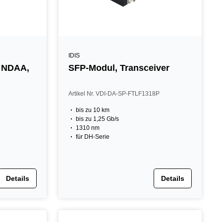
IDIS
 NDAA,
SFP-Modul, Transceiver
Artikel Nr. VDI-DA-SP-FTLF1318P
bis zu 10 km
bis zu 1,25 Gb/s
1310 nm
für DH-Serie
Details
Details