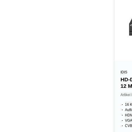
IDIS
HD-D
12 M
Artike
16 
Aufl
HDM
VG
CV