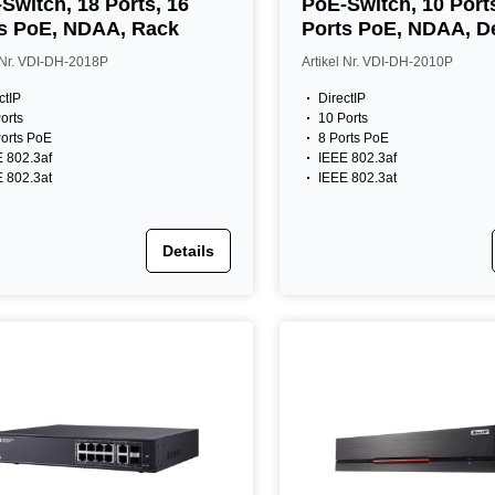
Switch, 18 Ports, 16
PoE-Switch, 10 Ports
s PoE, NDAA, Rack
Ports PoE, NDAA, D
l Nr. VDI-DH-2018P
Artikel Nr. VDI-DH-2010P
ctIP
DirectIP
orts
10 Ports
orts PoE
8 Ports PoE
 802.3af
IEEE 802.3af
 802.3at
IEEE 802.3at
Details