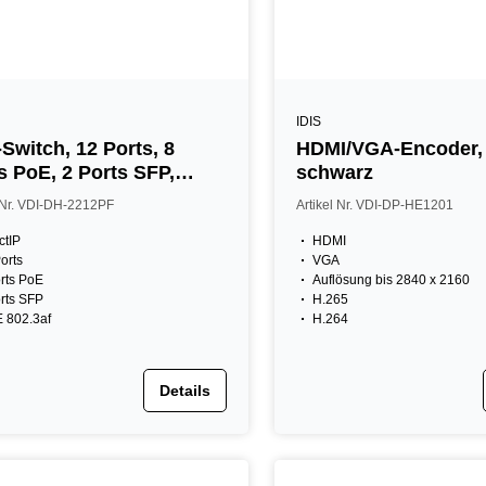
IDIS
Switch, 12 Ports, 8
HDMI/VGA-Encoder,
s PoE, 2 Ports SFP,
schwarz
A, Desktop
l Nr. VDI-DH-2212PF
Artikel Nr. VDI-DP-HE1201
ctIP
HDMI
orts
VGA
rts PoE
Auflösung bis 2840 x 2160
rts SFP
H.265
 802.3af
H.264
Details