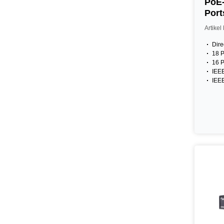
PoE-
Port
Artike
Dire
18 P
16 P
IEEE
IEEE