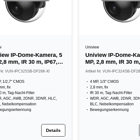
w
Uniview
iew IP-Dome-Kamera, 5
Uniview IP-Dome-Ka
2,8 mm, IR 30 m, IP67,
MP, 2,8 mm, IR 30 m,
, NDAA, weiß
IK10, NDAA, weiß
l Nr. VUN-IPC325SB-DF28K-I0
Artikel Nr. VUN-IPC324SB-DF28
, 1/2,7" CMOS
4 MP, 1/3" CMOS
mm, fix
2,8 mm, fix
0 m, Tag-Nacht-Filter
IR 30 m, Tag-Nacht-Filter
, AGC, AWB, 2DNR, 3DNR, HLC,
WDR, AGC, AWB, 2DNR, 3DN
, Nebelkompensation
BLC, Nebelkompensation
egungserkennung
Bewegungserkennung
Details