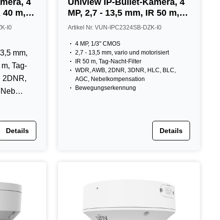
mera, 4
Uniview IP-Bullet-Kamera, 4
R 40 m,
MP, 2,7 - 13,5 mm, IR 50 m,
eiß
IP67, IK10, NDAA, weiß
ZK-I0
Artikel Nr. VUN-IPC2324SB-DZK-I0
4 MP, 1/3" CMOS
13,5 mm,
2,7 - 13,5 mm, vario und motorisiert
IR 50 m, Tag-Nacht-Filter
0 m, Tag-
WDR, AWB, 2DNR, 3DNR, HLC, BLC,
, 2DNR,
AGC, Nebelkompensation
Bewegungserkennung
, Neb…
Details
Details