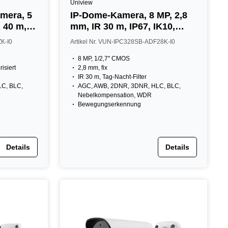
Uniview
mera, 5
IP-Dome-Kamera, 8 MP, 2,8
R 40 m,
mm, IR 30 m, IP67, IK10,
eiß
NDAA, weiß
ZK-I0
Artikel Nr. VUN-IPC328SB-ADF28K-I0
8 MP, 1/2,7" CMOS
isiert
2,8 mm, fix
IR 30 m, Tag-Nacht-Filter
C, BLC,
AGC, AWB, 2DNR, 3DNR, HLC, BLC,
Nebelkompensation, WDR
Bewegungserkennung
Details
Details