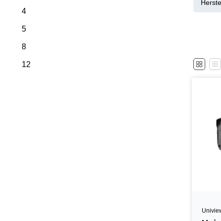
Herste
4
5
8
12
Univie