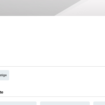
stige
te