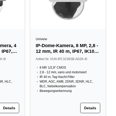
Uniview
mera, 4
IP-Dome-Kamera, 8 MP, 2,8 -
 IP67,
12 mm, IR 40 m, IP67, IK10,
NDAA, weiß
K-I0
Artikel Nr. VUN-IPC3238SB-ADZK-I0
8 MP, 1/2,8" CMOS
2,8 - 12 mm, vario und motorisiert
IR 40 m, Tag-Nacht-Filter
R, HLC,
WDR, AGC, AWB, 2DNR, 3DNR, HLC,
BLC, Nebelkompensation
Bewegungserkennung
Details
Details