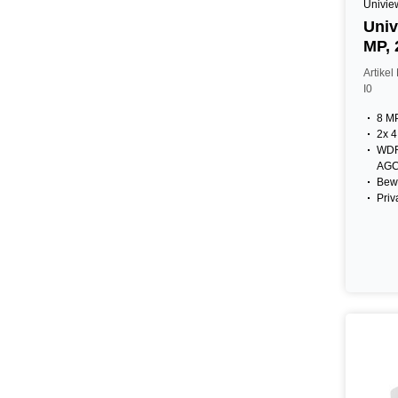
Univie
Univ
MP, 
wei
Artike
I0
8 MP
2x 4
WDR
AGC
Bew
Priv