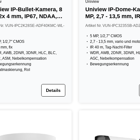
w
Uniview
iew IP-Bullet-Kamera, 8
Uniview IP-Dome-Ka
2x 4 mm, IP67, NDAA,
MP, 2,7 - 13,5 mm, I
ß
IP67, IK10, NDAA, w
l Nr. VUN-IPC2K28SE-ADF40KMC-WL-
Artikel Nr. VUN-IPC3235SB-AD
5 MP, 1/2,7" CMOS
, 1/2,7" CMOS
2,7 - 13,5 mm, vario und motor
 mm, fix
IR 40 m, Tag-Nacht-Filter
, AWB, 2DNR, 3DNR, HLC, BLC,
WDR, AWB, 2DNR, 3DNR, HL
, ASM, Nebelkompensation
AGC, Nebelkompensation
egungserkennung
Bewegungserkennung
atmaskierung, RoI
Details