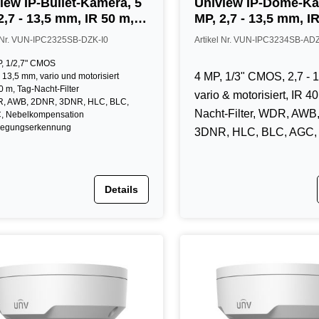
iew IP-Bullet-Kamera, 5
Uniview IP-Dome-Ka
2,7 - 13,5 mm, IR 50 m,
MP, 2,7 - 13,5 mm, I
, IK10, NDAA, weiß
IP67, IK10, NDAA, w
l Nr. VUN-IPC2325SB-DZK-I0
Artikel Nr. VUN-IPC3234SB-AD
, 1/2,7" CMOS
4 MP, 1/3" CMOS, 2,7 - 
- 13,5 mm, vario und motorisiert
0 m, Tag-Nacht-Filter
vario & motorisiert, IR 4
, AWB, 2DNR, 3DNR, HLC, BLC,
Nacht-Filter, WDR, AWB
, Nebelkompensation
egungserkennung
3DNR, HLC, BLC, AGC
Details