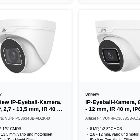
w
Uniview
iew IP-Eyeball-Kamera,
IP-Eyeball-Kamera, 8
, 2,7 - 13,5 mm, IR 40 m,
- 12 mm, IR 40 m, IP
, IK10, NDAA, weiß
NDAA, weiß
l Nr. VUN-IPC3634SB-ADZK-I0
Artikel Nr. VUN-IPC3638SB-AD
P, 1/3" CMOS
8 MP, 1/2,8" CMOS
- 13,5 mm, vario und motorisiert
2,8 - 12 mm, vario und motori