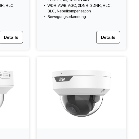
IR 50 m, Tag-Nacht-Filter
R, HLC,
WDR, AWB, AGC, 2DNR, 3DNR, HLC,
BLC, Nebelkompensation
Bewegungserkennung
Details
Details