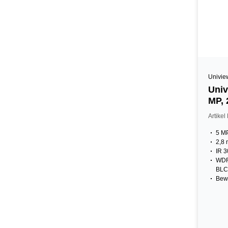
Univie
Univ
MP, 
IK10
Artike
5 MP
2,8 
IR 3
WDR
BLC
Bew