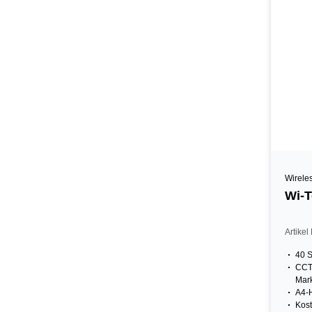
Wirele
Wi-T
Artike
40 S
CCT
Mark
A4-
Kost