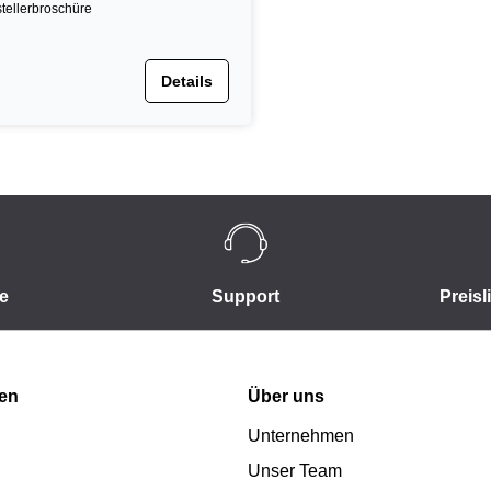
tellerbroschüre
Details
e
Support
Preisl
nen
Über uns
Unternehmen
Unser Team