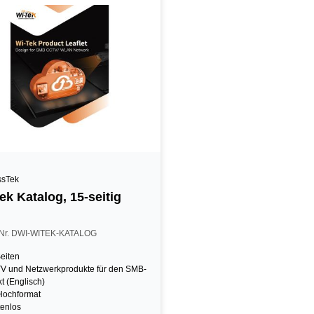
ssTek
ek Katalog, 15-seitig
l Nr. DWI-WITEK-KATALOG
eiten
V und Netzwerkprodukte für den SMB-
t (Englisch)
Hochformat
enlos