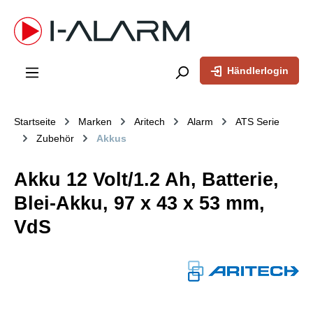
inhalt springen
Händlerlogin
Startseite
Marken
Aritech
Alarm
ATS Serie
Zubehör
Akkus
Akku 12 Volt/1.2 Ah, Batterie,
Blei-Akku, 97 x 43 x 53 mm,
VdS