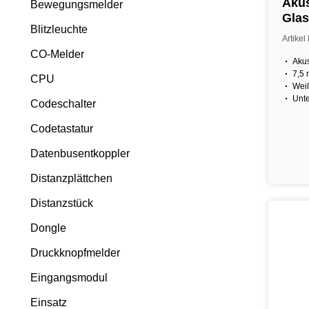
Akus
Bewegungsmelder
Glas
Blitzleuchte
wei
Artike
CO-Melder
Akus
7,5 
CPU
Wei
Unte
Codeschalter
Codetastatur
Datenbusentkoppler
Distanzplättchen
Distanzstück
Dongle
Druckknopfmelder
Eingangsmodul
Einsatz