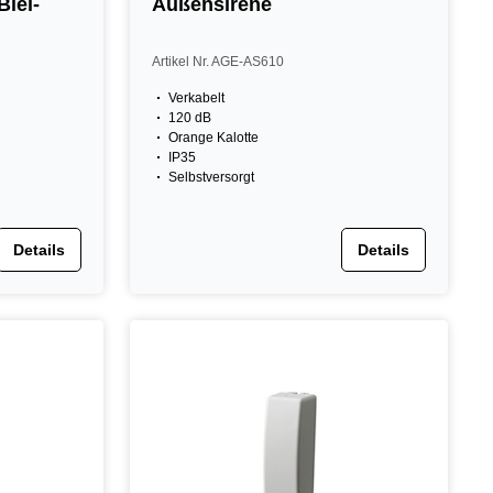
Blei-
Außensirene
Artikel Nr. AGE-AS610
Verkabelt
120 dB
Orange Kalotte
IP35
Selbstversorgt
Details
Details