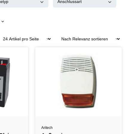
tetyp
Anschlussart
Aritech