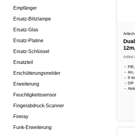
Empfänger
Ersatz-Blitzlampe
Ersatz-Glas
Aritech
Ersatz-Platine
Dua
12m
Ersatz-Schlüssel
Artike
Ersatzteil
PIR
4m, 
Erschütterungsmelder
9 V
DIP
Erweiterung
Abd
Feuchtigkeitssensor
Fingerabdruck-Scanner
Fireray
Funk-Erweiterung