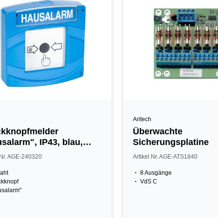
Aritech
ckknopfmelder
Überwachte
salarm", IP43, blau,
Sicherungsplatine
l Nr. AGE-240320
Artikel Nr. AGE-ATS1840
aht
8 Ausgänge
ckknopf
VdS C
usalarm"
3
u