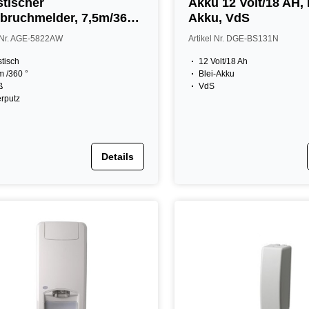
tischer
Akku 12 Volt/18 AH, 
bruchmelder, 7,5m/360°,
Akku, VdS
ß
l Nr. AGE-5822AW
Artikel Nr. DGE-BS131N
tisch
12 Volt/18 Ah
m /360 °
Blei-Akku
ß
VdS
rputz
Details