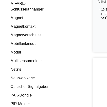
Artike
MIFARE-
Schlüsselanhänger
10 S
HITA
Magnet
VSÖ
Magnetkontakt
Magnetverschluss
Mobilfunkmodul
Modul
Multisensormelder
Netzteil
Netzwerkkarte
Optischer Signalgeber
PAK-Dongle
PIR-Melder