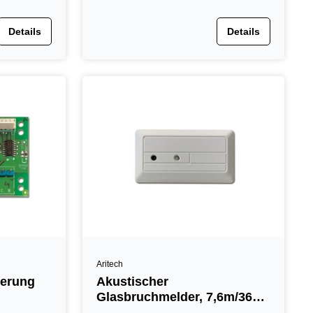
Details
Details
Aritech
terung
Akustischer
Glasbruchmelder, 7,6m/360°,
weiß