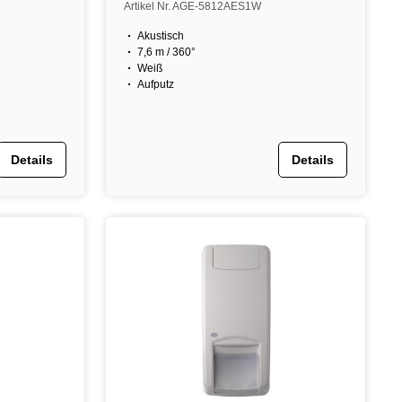
Artikel Nr. AGE-5812AES1W
Akustisch
7,6 m / 360°
Weiß
Aufputz
Details
Details