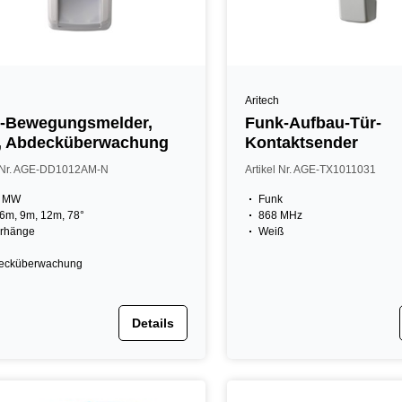
Aritech
l-Bewegungsmelder,
Funk-Aufbau-Tür-
, Abdecküberwachung
Kontaktsender
l Nr. AGE-DD1012AM-N
Artikel Nr. AGE-TX1011031
, MW
Funk
6m, 9m, 12m, 78°
868 MHz
orhänge
Weiß
ecküberwachung
Details