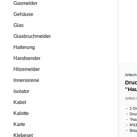
Gasmelder
Gehäuse
Glas
Glasbruchmelder
Halterung
Handsender
Hitzemelder
Aritech
Innensirene
Dru
"Hau
Isolator
VdS
Artike
Kabel
2-Dr
Kalotte
Dru
"Ha
Karte
IP4
Bla
Klebeset