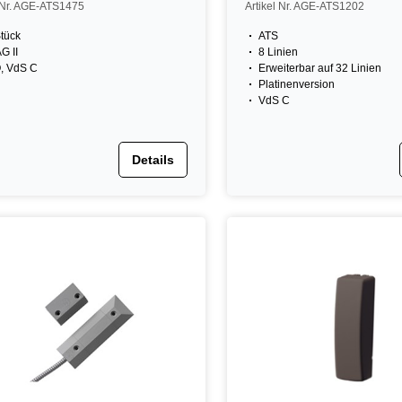
l Nr. AGE-ATS1475
Artikel Nr. AGE-ATS1202
tück
ATS
G II
8 Linien
, VdS C
Erweiterbar auf 32 Linien
Platinenversion
VdS C
Details