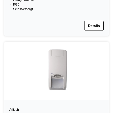
Orange Kalotte
IP35
Selbstversorgt
Details
Aritech