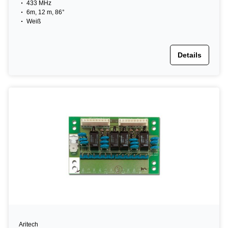
433 MHz
6m, 12 m, 86°
Weiß
Details
Aritech