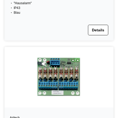
"Hausalarm"
IP43
Blau
Details
Aritech