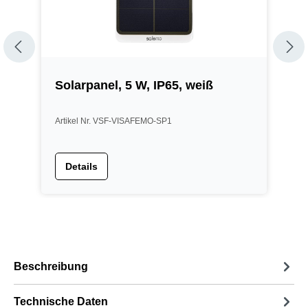
,
Solarpanel, 5 W, IP65, weiß
S
S
Artikel Nr. VSF-VISAFEMO-SP1
A
Details
Beschreibung
Technische Daten